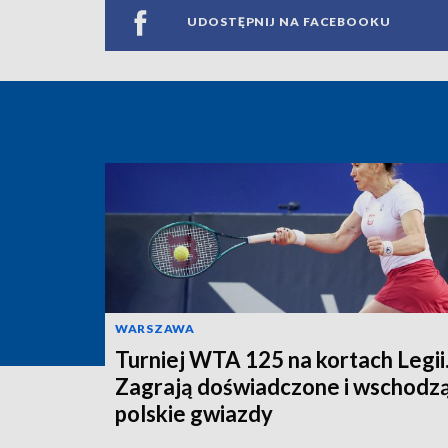
UDOSTĘPNIJ NA FACEBOOKU
WARSZAWA
Turniej WTA 125 na kortach Legii
Zagrają doświadczone i wschodz
polskie gwiazdy