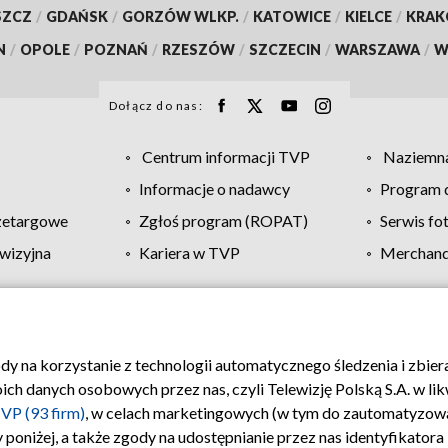
SZCZ
/
GDAŃSK
/
GORZÓW WLKP.
/
KATOWICE
/
KIELCE
/
KRA
N
/
OPOLE
/
POZNAŃ
/
RZESZÓW
/
SZCZECIN
/
WARSZAWA
/
W
Dołącz do nas:
Centrum informacji TVP
Naziemna
Informacje o nadawcy
Program d
zetargowe
Zgłoś program (ROPAT)
Serwis fo
wizyjna
Kariera w TVP
Merchandi
Polityka prywatności
Moje zgody
Pomoc
Biuro re
ody na korzystanie z technologii automatycznego śledzenia i zbie
 danych osobowych przez nas, czyli Telewizję Polską S.A. w likw
VP (93 firm)
, w celach marketingowych (w tym do zautomatyzow
 poniżej, a także zgody na udostępnianie przez nas identyfikator