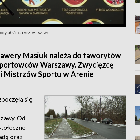
o tytuł? / fot. TVP3 Warszawa
Ksawery Masiuk należą do faworytów
 Sportowców Warszawy. Zwycięzcę
i Mistrzów Sportu w Arenie
zpoczęła się
szawy. Od
stołeczne
adą oraz