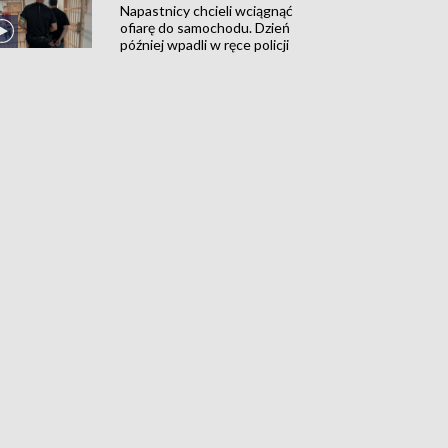
Napastnicy chcieli wciągnąć
ofiarę do samochodu. Dzień
później wpadli w ręce policji