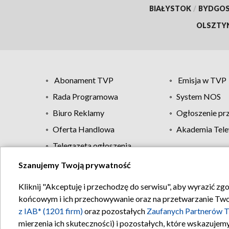
BIAŁYSTOK
/
BYDGO
OLSZTY
Abonament TVP
Emisja w TVP
Rada Programowa
System NOS
Biuro Reklamy
Ogłoszenie pr
Oferta Handlowa
Akademia Tele
Telegazeta ogłoszenia
Szanujemy Twoją prywatność
Regulamin TVP
Kliknij "Akceptuję i przechodzę do serwisu", aby wyrazić zg
końcowym i ich przechowywanie oraz na przetwarzanie Twoich
z IAB* (1201 firm)
oraz pozostałych
Zaufanych Partnerów T
mierzenia ich skuteczności) i pozostałych, które wskazujemy