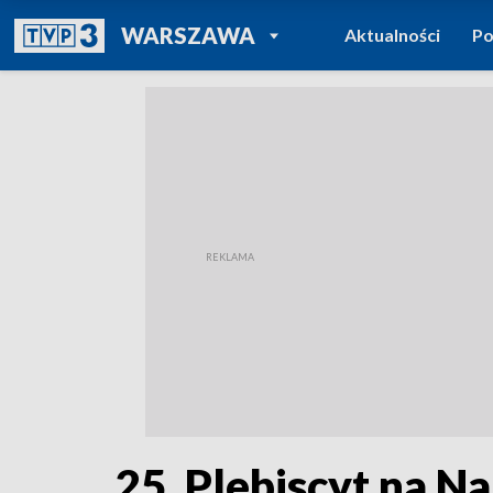
POWRÓT DO
WARSZAWA
Aktualności
Po
TVP REGIONY
25. Plebiscyt na 