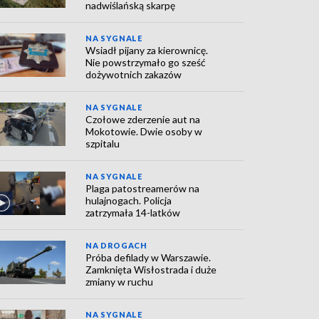
nadwiślańską skarpę
NA SYGNALE
Wsiadł pijany za kierownicę.
Nie powstrzymało go sześć
dożywotnich zakazów
NA SYGNALE
Czołowe zderzenie aut na
Mokotowie. Dwie osoby w
szpitalu
NA SYGNALE
Plaga patostreamerów na
hulajnogach. Policja
zatrzymała 14-latków
NA DROGACH
Próba defilady w Warszawie.
Zamknięta Wisłostrada i duże
zmiany w ruchu
NA SYGNALE