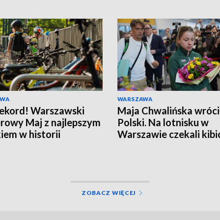
AWA
WARSZAWA
rekord! Warszawski
Maja Chwalińska wróci
owy Maj z najlepszym
Polski. Na lotnisku w
iem w historii
Warszawie czekali kibi
ZOBACZ WIĘCEJ