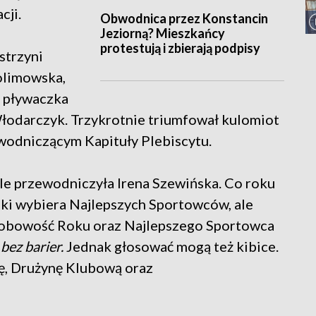
cji.
Obwodnica przez Konstancin
Jeziorną? Mieszkańcy
protestują i zbierają podpisy
strzyni
olimowska,
y pływaczka
Włodarczyk. Trzykrotnie triumfował kulomiot
ewodniczącym Kapituły Plebiscytu.
e przewodniczyła Irena Szewińska. Co roku
ki wybiera Najlepszych Sportowców, ale
sobowość Roku oraz Najlepszego Sportowca
bez barier.
Jednak głosować mogą też kibice.
ę, Drużynę Klubową oraz