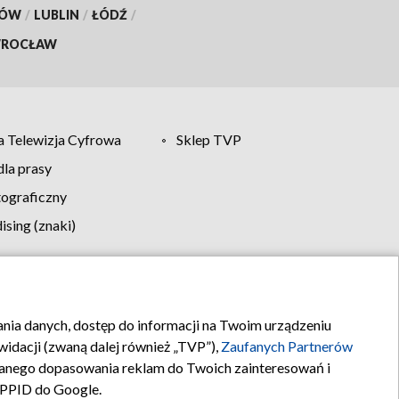
KÓW
/
LUBLIN
/
ŁÓDŹ
/
ROCŁAW
 Telewizja Cyfrowa
Sklep TVP
la prasy
tograficzny
sing (znaki)
klamy
Kontakt
rania danych, dostęp do informacji na Twoim urządzeniu
idacji (zwaną dalej również „TVP”),
Zaufanych Partnerów
anego dopasowania reklam do Twoich zainteresowań i
a PPID do Google.