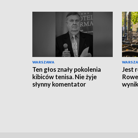
WARSZAWA
WARSZ
Ten głos znały pokolenia
Jest 
kibiców tenisa. Nie żyje
Rower
słynny komentator
wynik