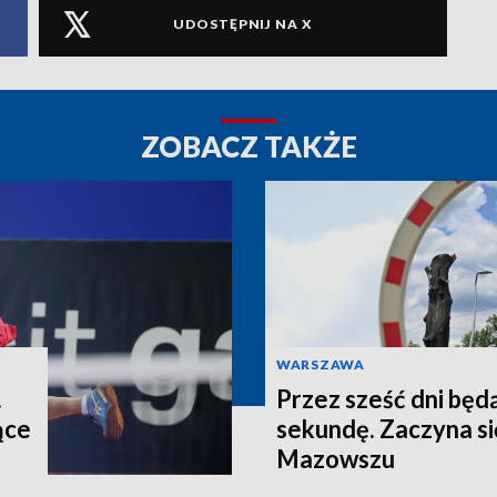
UDOSTĘPNIJ NA X
ZOBACZ TAKŻE
WARSZAWA
.
Przez sześć dni będ
ące
sekundę. Zaczyna si
Mazowszu