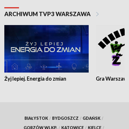
ARCHIWUM TVP3 WARSZAWA
Żyj lepiej. Energia do zmian
Gra Warszaw
BIAŁYSTOK
/
BYDGOSZCZ
/
GDAŃSK
/
GORZÓW WLKP.
/
KATOWICE
/
KIELCE
/