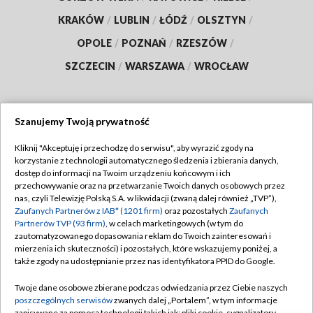
KRAKÓW
/
LUBLIN
/
ŁÓDŹ
/
OLSZTYN
/
OPOLE
/
POZNAŃ
/
RZESZÓW
/
SZCZECIN
/
WARSZAWA
/
WROCŁAW
Szanujemy Twoją prywatność
Dołącz do nas:
Kliknij "Akceptuję i przechodzę do serwisu", aby wyrazić zgody na
korzystanie z technologii automatycznego śledzenia i zbierania danych,
TVP
dostęp do informacji na Twoim urządzeniu końcowym i ich
Abonament TVP
przechowywanie oraz na przetwarzanie Twoich danych osobowych przez
Regulamin TVP
nas, czyli Telewizję Polską S.A. w likwidacji (zwaną dalej również „TVP”),
Emisja w TVP
Zaufanych Partnerów z IAB* (1201 firm)
oraz pozostałych
Zaufanych
Polityka prywatności
Partnerów TVP (93 firm)
, w celach marketingowych (w tym do
Centrum informacji TVP
Moje zgody
zautomatyzowanego dopasowania reklam do Twoich zainteresowań i
mierzenia ich skuteczności) i pozostałych, które wskazujemy poniżej, a
Naziemna Telewizja Cyfrowa
Pomoc
także zgody na udostępnianie przez nas identyfikatora PPID do Google.
Sklep TVP
Biuro reklamy
Twoje dane osobowe zbierane podczas odwiedzania przez Ciebie naszych
Rada Programowa
poszczególnych serwisów
zwanych dalej „Portalem”, w tym informacje
Kontakt
zapisywane za pomocą technologii takich jak: pliki cookie, sygnalizatory