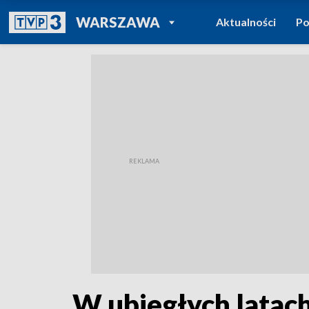
POWRÓT DO
WARSZAWA
Aktualności
Po
TVP REGIONY
W ubiegłych latach 