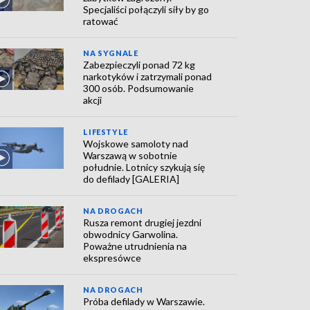
Specjaliści połączyli siły by go
ratować
NA SYGNALE
Zabezpieczyli ponad 72 kg
narkotyków i zatrzymali ponad
300 osób. Podsumowanie
akcji
LIFESTYLE
Wojskowe samoloty nad
Warszawą w sobotnie
południe. Lotnicy szykują się
do defilady [GALERIA]
NA DROGACH
Rusza remont drugiej jezdni
obwodnicy Garwolina.
Poważne utrudnienia na
ekspresówce
NA DROGACH
Próba defilady w Warszawie.