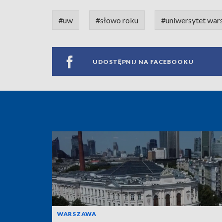
#uw
#słowo roku
#uniwersytet war
UDOSTĘPNIJ NA FACEBOOKU
WARSZAWA