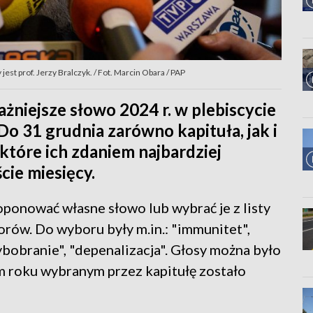
t prof. Jerzy Bralczyk. / Fot. Marcin Obara / PAP
ażniejsze słowo 2024 r. w plebiscycie
 31 grudnia zarówno kapituła, jak i
które ich zdaniem najbardziej
cie miesięcy.
ponować własne słowo lub wybrać je z listy
rów. Do wyboru były m.in.: "immunitet",
ybobranie", "depenalizacja". Głosy można było
 roku wybranym przez kapitułę zostało