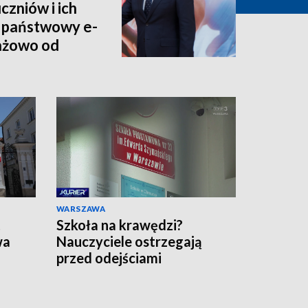
czniów i ich
 państwowy e-
tażowo od
WARSZAWA
t
Szkoła na krawędzi?
wa
Nauczyciele ostrzegają
przed odejściami