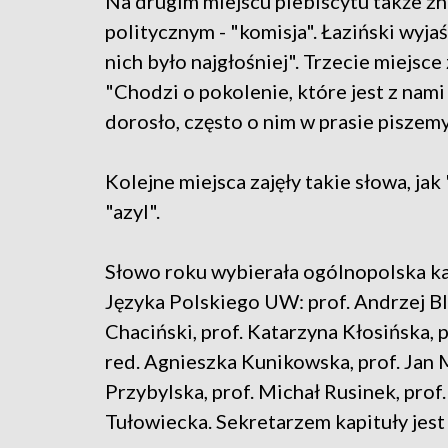
Na drugim miejscu plebiscytu także zn
politycznym - "komisja". Łaziński wyjaś
nich było najgłośniej". Trzecie miejsce
"Chodzi o pokolenie, które jest z nami 
dorosło, często o nim w prasie piszemy"
Kolejne miejsca zajęły takie słowa, ja
"azyl".
Słowo roku wybierała ogólnopolska k
Języka Polskiego UW: prof. Andrzej Bli
Chaciński, prof. Katarzyna Kłosińska, 
red. Agnieszka Kunikowska, prof. Jan M
Przybylska, prof. Michał Rusinek, prof
Tułowiecka. Sekretarzem kapituły jest 