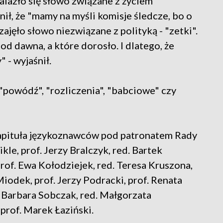
alazło się słowo związane z życiem
nił, że "mamy na myśli komisje śledcze, bo o
 zajęło słowo niezwiązane z polityką - "zetki".
od dawna, a które dorosło. I dlatego, że
 - wyjaśnił.
k "powódź", "rozliczenia", "babciowe" czy
apituła językoznawców pod patronatem Rady
kle, prof. Jerzy Bralczyk, red. Bartek
prof. Ewa Kołodziejek, red. Teresa Kruszona,
iodek, prof. Jerzy Podracki, prof. Renata
. Barbara Sobczak, red. Małgorzata
prof. Marek Łaziński.