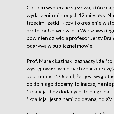
Co roku wybierane są słowa, które naj
wydarzenia minionych 12 miesięcy. Na 
trzecim "zetki" - czyli określenie w 
profesor Uniwersytetu Warszawskiego
powinien dziwić, a profesor Jerzy Bral
odgrywa w publicznej mowie.
Prof. Marek Łaziński zaznaczył, że "to 
występowało w mediach znacznie częśc
poprzednich". Ocenił, że "jest wygodn
co do niego dodamy, to inaczej na nie 
"koalicja" bez dodanych do niego dat -
"koalicja" jest z nami od dawna, od XVI