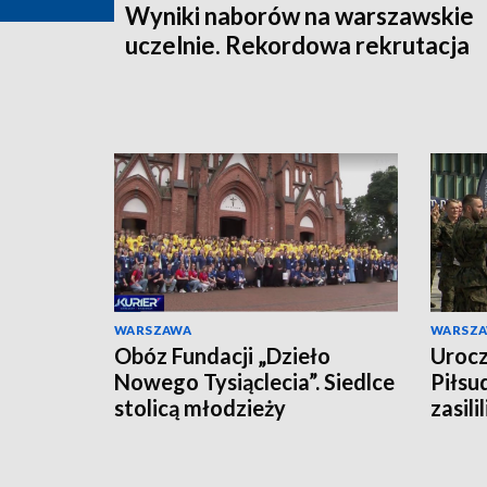
Wyniki naborów na warszawskie
uczelnie. Rekordowa rekrutacja
WARSZAWA
WARSZ
Obóz Fundacji „Dzieło
Urocz
Nowego Tysiąclecia”. Siedlce
Piłsu
stolicą młodzieży
zasili