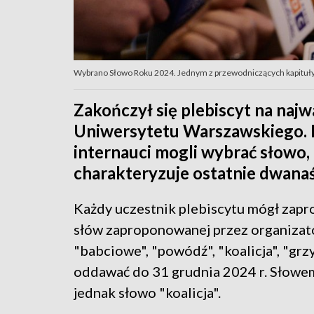
Wybrano Słowo Roku 2024. Jednym z przewodniczących kapituły jes
Zakończył się plebiscyt na najw
Uniwersytetu Warszawskiego. Do
internauci mogli wybrać słowo, 
charakteryzuje ostatnie dwanaś
Każdy uczestnik plebiscytu mógł zapro
słów zaproponowanej przez organizato
"babciowe", "powódź", "koalicja", "grz
oddawać do 31 grudnia 2024 r. Słowem
jednak słowo "koalicja".