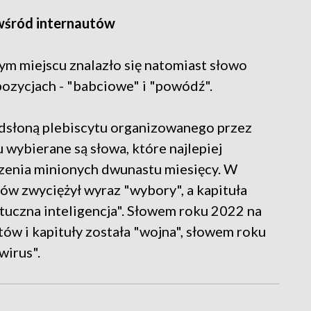
 wśród internautów
m miejscu znalazło się natomiast słowo
 pozycjach - "babciowe" i "powódź".
odsłoną plebiscytu organizowanego przez
 wybierane są słowa, które najlepiej
zenia minionych dwunastu miesięcy. W
ów zwyciężył wyraz "wybory", a kapituła
uczna inteligencja". Słowem roku 2022 na
w i kapituły została "wojna", słowem roku
wirus".