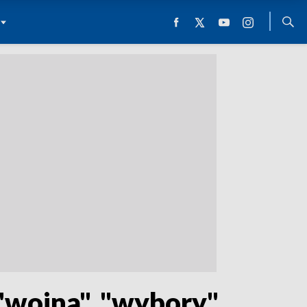
 "wojna", "wybory".