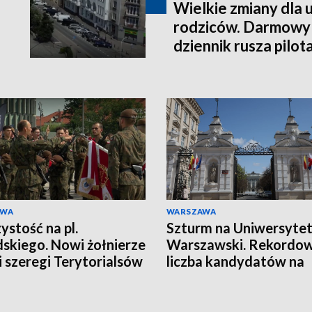
Wielkie zmiany dla u
rodziców. Darmowy
dziennik rusza pilo
września
AWA
WARSZAWA
ystość na pl.
Szturm na Uniwersyte
dskiego. Nowi żołnierze
Warszawski. Rekordo
li szeregi Terytorialsów
liczba kandydatów na
miejsce