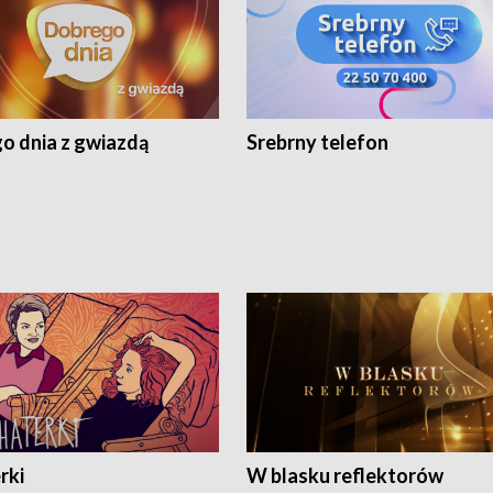
o dnia z gwiazdą
Srebrny telefon
rki
W blasku reflektorów