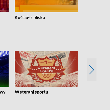
Kościół z bliska
wy i
Weterani sportu
Najlepsi Sp
2024