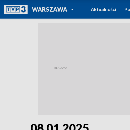
POWRÓT DO
WARSZAWA
Aktualności
Po
TVP REGIONY
08.01.2025