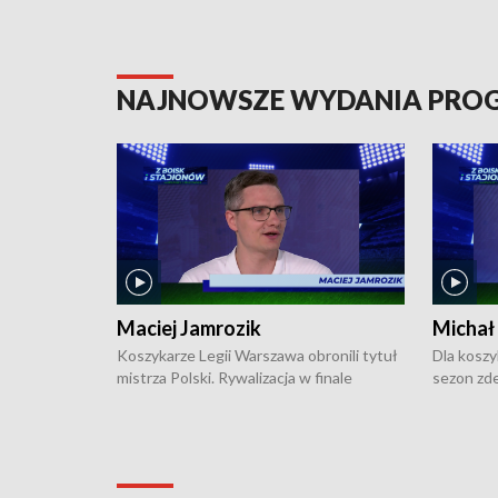
NAJNOWSZE WYDANIA PR
Maciej Jamrozik
Michał
Koszykarze Legii Warszawa obronili tytuł
Dla koszy
mistrza Polski. Rywalizacja w finale
sezon zde
ekstraklasy toczyła się do czterech
Najpierw 
zwycięstw i dopiero ostatni, siódmy mecz
międzyna
okazał się decydujący. W hali przy
Ligę Półn
Obrońców Tobruku na Bemowie
podbijać 
podopieczni estońskiego trenera Heiko
zasadnicz