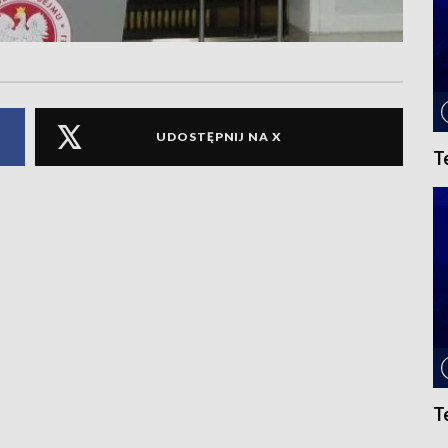
UDOSTĘPNIJ NA X
T
T