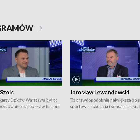
OGRAMÓW
 Szolc
Jarosław Lewandowski
karzy Dzików Warszawa był to
To prawdopodobnie największa pol
cydowanie najlepszy w historii.
sportowa rewelacja i sensacja roku.
pierwszy raz sięgnęli po
Chwalińska podbiła serca całej Pols
rodowe trofeum, wygrywając
kortach imienia Rolanda Garrosa w
ocno Europejską. Potem zaczęli
wielkoszlemowym turnieju French 
ekstraklasę. Po sezonie
przebijała się przez kwalifikacje, wyg
ym zadebiutowali w fazie play-
aż dziewięć pojedynków i dopiero w 