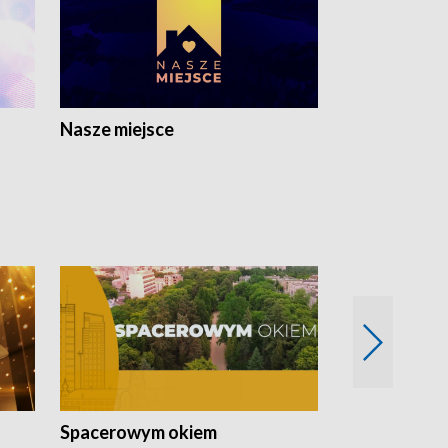
Nasze miejsce
Spacerowym okiem
Filmowe spo