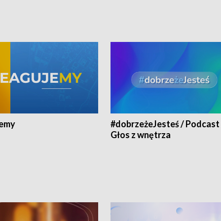
jemy
#dobrzeżeJesteś / Podcast 
Głos z wnętrza