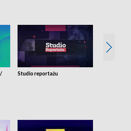
/
Studio reportażu
Eksperyment