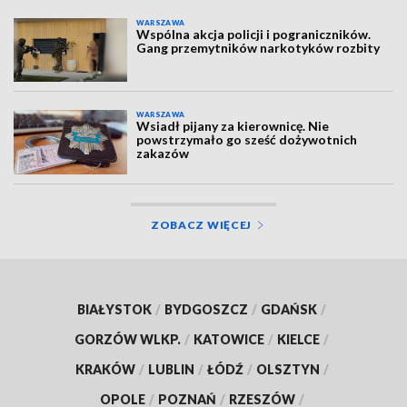
WARSZAWA
Wspólna akcja policji i pograniczników.
Gang przemytników narkotyków rozbity
WARSZAWA
Wsiadł pijany za kierownicę. Nie
powstrzymało go sześć dożywotnich
zakazów
ZOBACZ WIĘCEJ
BIAŁYSTOK
/
BYDGOSZCZ
/
GDAŃSK
/
GORZÓW WLKP.
/
KATOWICE
/
KIELCE
/
KRAKÓW
/
LUBLIN
/
ŁÓDŹ
/
OLSZTYN
/
OPOLE
/
POZNAŃ
/
RZESZÓW
/