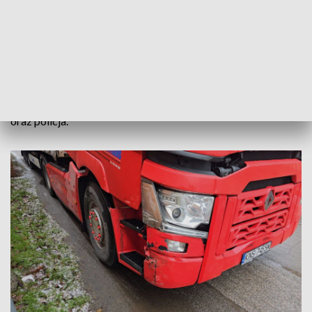
Warszawa.
Nikt nie ucierpiał, a dzięki akcji strażaków utrudnienia
zostały szybko zakończone. Samochód został postawiony na
koła i usunięty z drogi.
Na miejscu pracowała straż pożarna, pogotowie ratunkowe
oraz policja.