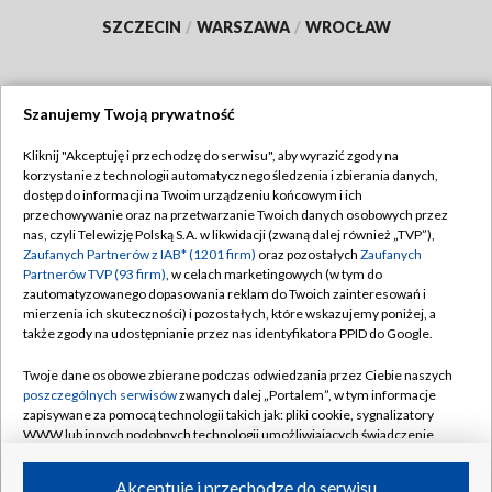
SZCZECIN
/
WARSZAWA
/
WROCŁAW
Szanujemy Twoją prywatność
Dołącz do nas:
Kliknij "Akceptuję i przechodzę do serwisu", aby wyrazić zgody na
korzystanie z technologii automatycznego śledzenia i zbierania danych,
TVP
dostęp do informacji na Twoim urządzeniu końcowym i ich
Abonament TVP
przechowywanie oraz na przetwarzanie Twoich danych osobowych przez
Regulamin TVP
nas, czyli Telewizję Polską S.A. w likwidacji (zwaną dalej również „TVP”),
Emisja w TVP
Polityka prywatności
Zaufanych Partnerów z IAB* (1201 firm)
oraz pozostałych
Zaufanych
Partnerów TVP (93 firm)
, w celach marketingowych (w tym do
Centrum informacji TVP
Moje zgody
zautomatyzowanego dopasowania reklam do Twoich zainteresowań i
mierzenia ich skuteczności) i pozostałych, które wskazujemy poniżej, a
Naziemna Telewizja Cyfrowa
Pomoc
także zgody na udostępnianie przez nas identyfikatora PPID do Google.
Sklep TVP
Biuro reklamy
Twoje dane osobowe zbierane podczas odwiedzania przez Ciebie naszych
Rada Programowa
Kontakt
poszczególnych serwisów
zwanych dalej „Portalem”, w tym informacje
zapisywane za pomocą technologii takich jak: pliki cookie, sygnalizatory
System NOS
WWW lub innych podobnych technologii umożliwiających świadczenie
dopasowanych i bezpiecznych usług, personalizację treści oraz reklam,
Informacje o nadawcy
Kanały
udostępnianie funkcji mediów społecznościowych oraz analizowanie
Akceptuję i przechodzę do serwisu