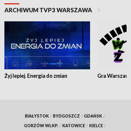
ARCHIWUM TVP3 WARSZAWA
Żyj lepiej. Energia do zmian
Gra Warszaw
BIAŁYSTOK
/
BYDGOSZCZ
/
GDAŃSK
/
GORZÓW WLKP.
/
KATOWICE
/
KIELCE
/