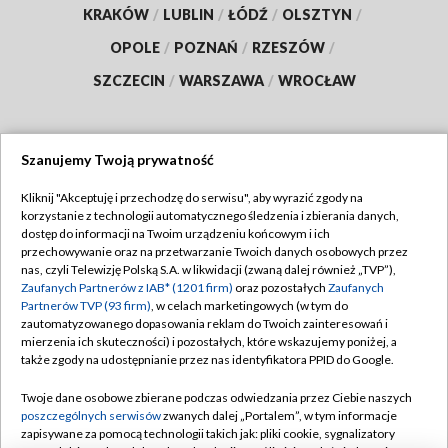
KRAKÓW
/
LUBLIN
/
ŁÓDŹ
/
OLSZTYN
/
OPOLE
/
POZNAŃ
/
RZESZÓW
/
SZCZECIN
/
WARSZAWA
/
WROCŁAW
Szanujemy Twoją prywatność
Dołącz do nas:
Kliknij "Akceptuję i przechodzę do serwisu", aby wyrazić zgody na
korzystanie z technologii automatycznego śledzenia i zbierania danych,
TVP
dostęp do informacji na Twoim urządzeniu końcowym i ich
Abonament TVP
przechowywanie oraz na przetwarzanie Twoich danych osobowych przez
Regulamin TVP
nas, czyli Telewizję Polską S.A. w likwidacji (zwaną dalej również „TVP”),
Emisja w TVP
Zaufanych Partnerów z IAB* (1201 firm)
oraz pozostałych
Zaufanych
Polityka prywatności
Partnerów TVP (93 firm)
, w celach marketingowych (w tym do
Centrum informacji TVP
Moje zgody
zautomatyzowanego dopasowania reklam do Twoich zainteresowań i
mierzenia ich skuteczności) i pozostałych, które wskazujemy poniżej, a
Naziemna Telewizja Cyfrowa
Pomoc
także zgody na udostępnianie przez nas identyfikatora PPID do Google.
Sklep TVP
Biuro reklamy
Twoje dane osobowe zbierane podczas odwiedzania przez Ciebie naszych
Rada Programowa
poszczególnych serwisów
zwanych dalej „Portalem”, w tym informacje
Kontakt
zapisywane za pomocą technologii takich jak: pliki cookie, sygnalizatory
System NOS