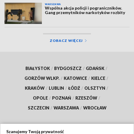
WARSZAWA
Wspólna akcja policji i pograniczników.
Gang przemytników narkotyków rozbity
ZOBACZ WIĘCEJ
BIAŁYSTOK
/
BYDGOSZCZ
/
GDAŃSK
/
GORZÓW WLKP.
/
KATOWICE
/
KIELCE
/
KRAKÓW
/
LUBLIN
/
ŁÓDŹ
/
OLSZTYN
/
OPOLE
/
POZNAŃ
/
RZESZÓW
/
SZCZECIN
/
WARSZAWA
/
WROCŁAW
Szanujemy Twoją prywatność