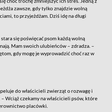
się choć trochę zmniejszyć ich stres. Jedną z
jeżdża zawsze, gdy tylko znajdzie wolną
iami, to przyjeżdżam. Dziś idę na długi
stara się poświęcać psom każdą wolną
znają. Mam swoich ulubieńców – zdradza. –
ętom, gdy mogę je wyprowadzić choć raz w
peluje do właścicieli zwierząt o rozwagę i
. – Wciąż czekamy na właścicieli psów, które
ierownictwo placówki.