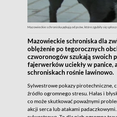
Mazowieckie schroniska pękają od psów, które zgubiły się spłos
Mazowieckie schroniska dla zw
oblężenie po tegorocznych obc
czworonogów szukają swoich pu
fajerwerków uciekły w panice,
schroniskach rośnie lawinowo.
Sylwestrowe pokazy pirotechniczne, ch
źródło ogromnego stresu. Hałas i błys
co może skutkować poważnymi proble
akcji serca lub atakami padaczkowymi
sylwestrową. To dla nich ogromna tra