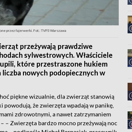
zone przez fajerwerki. Fot.: TVP3 Warszawa
ierząt przeżywają prawdziwe
hodach sylwestrowych. Właściciele
pili, które przestraszone hukiem
 a liczba nowych podopiecznych w
oć piękne wizualnie, dla zwierząt stanowią
ki powodują, że zwierzęta wpadają w panikę,
mami zdrowotnymi, a nawet zatrzymaniem
. – – Zwierzęta bardzo mocno przeżywają noc
uma – podkreśla Michał Bernasiak, pracownik