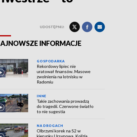
UDOSTĘPNIJ:
AJNOWSZE INFORMACJE
GOSPODARKA
Rekordowy lipiec nie
uratował finansów. Masowe
zwolnienia na lotnisku w
Radomiu
INNE
Takie zachowania prowadzą
do tragedii. Czerwone światło
to nie sugestia
NA DROGACH
Olbrzymi korek na S2 w
kierunku Ursynowa. Kolizja