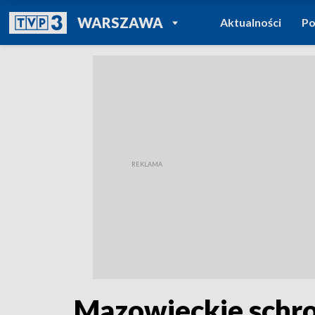
POWRÓT DO
WARSZAWA
Aktualności
Po
TVP REGIONY
Mazowieckie schro