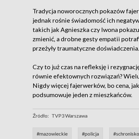
Tradycja noworocznych pokazów faje
jednak rośnie świadomość ich negaty
takich jak Agnieszka czy Iwona poka
zmienić, a drobne gesty empatii potra
przeżyły traumatyczne doświadczenia
Czy to już czas na refleksję i rezygnac
równie efektownych rozwiązań? Wielu w
Nigdy więcej fajerwerków, bo cena, jak
podsumowuje jeden z mieszkańców.
Źródło:
TVP3 Warszawa
#mazowieckie
#policja
#schronisk