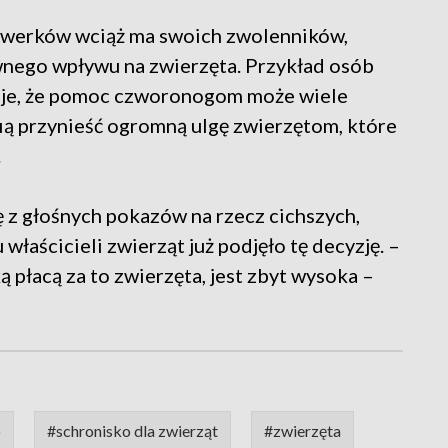
rwerków wciąż ma swoich zwolenników,
wnego wpływu na zwierzęta. Przykład osób
zuje, że pomoc czworonogom może wiele
fią przynieść ogromną ulgę zwierzętom, które
.
ję z głośnych pokazów na rzecz cichszych,
łaścicieli zwierząt już podjęło tę decyzję. –
ą płacą za to zwierzęta, jest zbyt wysoka –
o
#schronisko dla zwierząt
#zwierzęta