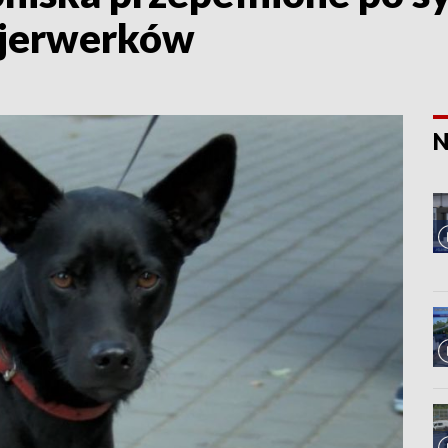
ajerwerków
N