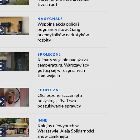
trzech aut
NA SYGNALE
Wspólna akcja policji i
pograniczników. Gang
przemytników narkotyków
rozbity
SPOŁECZNE
Klimatyzacja nie nadąża za
temperaturą. Warszawiacy
gotują się w rozgrzanych
tramwajach
SPOŁECZNE
Okaleczone szczenięta
odzyskują siły. Trwa
poszukiwanie sprawcy
INNE
Kolejny niewybuch w
Warszawie. Aleja Solidarności
znów zamknięta