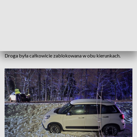
powiedział reporter TVP3 Warszawa Tomasz Zieliński.
Dwie osoby ze skody zostały przetransportowane do
szpitala, w tym jedna śmigłowcem. Oba auta zostały
uszkodzone.
Na miejscu pracowały trzy zastępy straży pożarnej i policja.
Droga była całkowicie zablokowana w obu kierunkach.