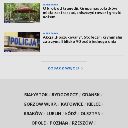
WARSZAWA
O krok od tragedii. Grupa nastolatków
miała zastraszać, zniszczyć rower i grozić
nożem
WARSZAWA
Akcja „Poszukiwany”. Stołeczni kryminalni
zatrzymali blisko 90 osób jednego dnia
ZOBACZ WIĘCEJ
BIAŁYSTOK
/
BYDGOSZCZ
/
GDAŃSK
/
GORZÓW WLKP.
/
KATOWICE
/
KIELCE
/
KRAKÓW
/
LUBLIN
/
ŁÓDŹ
/
OLSZTYN
/
OPOLE
/
POZNAŃ
/
RZESZÓW
/