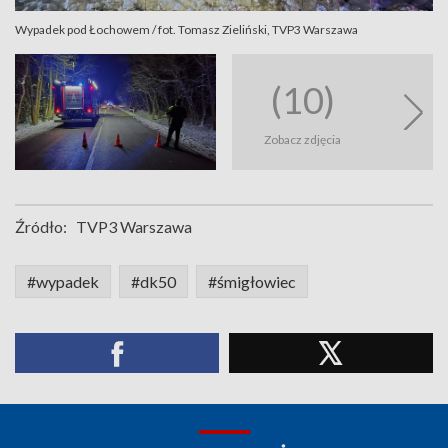
Wypadek pod Łochowem / fot. Tomasz Zieliński, TVP3 Warszawa
(10)
Zobacz zdjęcia
Źródło:
TVP3 Warszawa
#wypadek
#dk50
#śmigłowiec