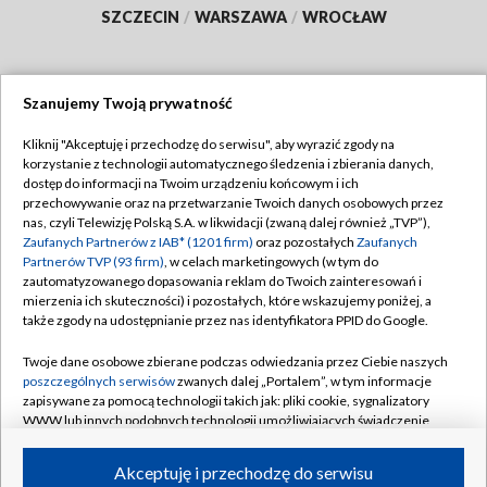
SZCZECIN
/
WARSZAWA
/
WROCŁAW
Szanujemy Twoją prywatność
Dołącz do nas:
Kliknij "Akceptuję i przechodzę do serwisu", aby wyrazić zgody na
korzystanie z technologii automatycznego śledzenia i zbierania danych,
TVP
dostęp do informacji na Twoim urządzeniu końcowym i ich
Abonament TVP
przechowywanie oraz na przetwarzanie Twoich danych osobowych przez
Regulamin TVP
nas, czyli Telewizję Polską S.A. w likwidacji (zwaną dalej również „TVP”),
Emisja w TVP
Polityka prywatności
Zaufanych Partnerów z IAB* (1201 firm)
oraz pozostałych
Zaufanych
Partnerów TVP (93 firm)
, w celach marketingowych (w tym do
Centrum informacji TVP
Moje zgody
zautomatyzowanego dopasowania reklam do Twoich zainteresowań i
mierzenia ich skuteczności) i pozostałych, które wskazujemy poniżej, a
Naziemna Telewizja Cyfrowa
Pomoc
także zgody na udostępnianie przez nas identyfikatora PPID do Google.
Sklep TVP
Biuro reklamy
Twoje dane osobowe zbierane podczas odwiedzania przez Ciebie naszych
Rada Programowa
Kontakt
poszczególnych serwisów
zwanych dalej „Portalem”, w tym informacje
zapisywane za pomocą technologii takich jak: pliki cookie, sygnalizatory
System NOS
WWW lub innych podobnych technologii umożliwiających świadczenie
dopasowanych i bezpiecznych usług, personalizację treści oraz reklam,
Informacje o nadawcy
Kanały
udostępnianie funkcji mediów społecznościowych oraz analizowanie
Akceptuję i przechodzę do serwisu
ruchu w Internecie.
Program dla prasy