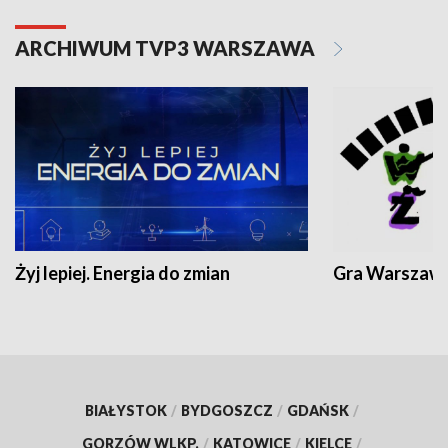
ARCHIWUM TVP3 WARSZAWA
Żyj lepiej. Energia do zmian
Gra Warszaw
BIAŁYSTOK
/
BYDGOSZCZ
/
GDAŃSK
/
GORZÓW WLKP.
/
KATOWICE
/
KIELCE
/