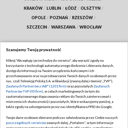
KRAKÓW
/
LUBLIN
/
ŁÓDŹ
/
OLSZTYN
/
OPOLE
/
POZNAŃ
/
RZESZÓW
/
SZCZECIN
/
WARSZAWA
/
WROCŁAW
Szanujemy Twoją prywatność
Dołącz do nas:
Kliknij "Akceptuję i przechodzę do serwisu", aby wyrazić zgody na
korzystanie z technologii automatycznego śledzenia i zbierania danych,
TVP
dostęp do informacji na Twoim urządzeniu końcowym i ich
Abonament TVP
przechowywanie oraz na przetwarzanie Twoich danych osobowych przez
Regulamin TVP
nas, czyli Telewizję Polską S.A. w likwidacji (zwaną dalej również „TVP”),
Emisja w TVP
Zaufanych Partnerów z IAB* (1201 firm)
oraz pozostałych
Zaufanych
Polityka prywatności
Partnerów TVP (93 firm)
, w celach marketingowych (w tym do
Centrum informacji TVP
Moje zgody
zautomatyzowanego dopasowania reklam do Twoich zainteresowań i
mierzenia ich skuteczności) i pozostałych, które wskazujemy poniżej, a
Naziemna Telewizja Cyfrowa
Pomoc
także zgody na udostępnianie przez nas identyfikatora PPID do Google.
Sklep TVP
Biuro reklamy
Twoje dane osobowe zbierane podczas odwiedzania przez Ciebie naszych
Rada Programowa
poszczególnych serwisów
zwanych dalej „Portalem”, w tym informacje
Kontakt
zapisywane za pomocą technologii takich jak: pliki cookie, sygnalizatory