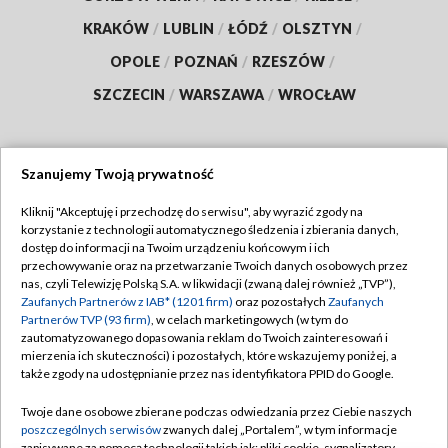
KRAKÓW
/
LUBLIN
/
ŁÓDŹ
/
OLSZTYN
/
OPOLE
/
POZNAŃ
/
RZESZÓW
/
SZCZECIN
/
WARSZAWA
/
WROCŁAW
Szanujemy Twoją prywatność
Dołącz do nas:
Kliknij "Akceptuję i przechodzę do serwisu", aby wyrazić zgody na
korzystanie z technologii automatycznego śledzenia i zbierania danych,
TVP
dostęp do informacji na Twoim urządzeniu końcowym i ich
Abonament TVP
przechowywanie oraz na przetwarzanie Twoich danych osobowych przez
Regulamin TVP
nas, czyli Telewizję Polską S.A. w likwidacji (zwaną dalej również „TVP”),
Emisja w TVP
Zaufanych Partnerów z IAB* (1201 firm)
oraz pozostałych
Zaufanych
Polityka prywatności
Partnerów TVP (93 firm)
, w celach marketingowych (w tym do
Centrum informacji TVP
Moje zgody
zautomatyzowanego dopasowania reklam do Twoich zainteresowań i
mierzenia ich skuteczności) i pozostałych, które wskazujemy poniżej, a
Naziemna Telewizja Cyfrowa
Pomoc
także zgody na udostępnianie przez nas identyfikatora PPID do Google.
Sklep TVP
Biuro reklamy
Twoje dane osobowe zbierane podczas odwiedzania przez Ciebie naszych
Rada Programowa
poszczególnych serwisów
zwanych dalej „Portalem”, w tym informacje
Kontakt
zapisywane za pomocą technologii takich jak: pliki cookie, sygnalizatory