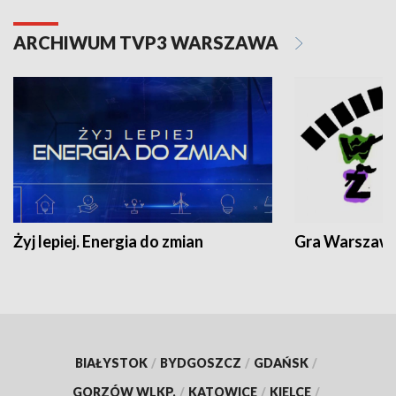
ARCHIWUM TVP3 WARSZAWA
Żyj lepiej. Energia do zmian
Gra Warszaw
BIAŁYSTOK
/
BYDGOSZCZ
/
GDAŃSK
/
GORZÓW WLKP.
/
KATOWICE
/
KIELCE
/