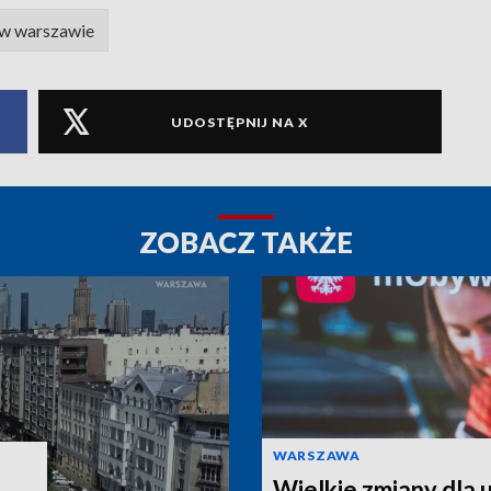
a w warszawie
UDOSTĘPNIJ NA X
ZOBACZ TAKŻE
WARSZAWA
Wielkie zmiany dla u