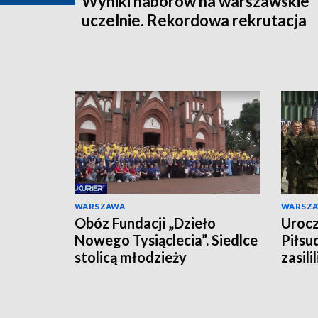
Wyniki naborów na warszawskie
uczelnie. Rekordowa rekrutacja
WARSZAWA
WARSZ
Obóz Fundacji „Dzieło
Urocz
Nowego Tysiąclecia”. Siedlce
Piłsu
stolicą młodzieży
zasili