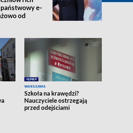
 państwowy e-
tażowo od
WARSZAWA
t
Szkoła na krawędzi?
wa
Nauczyciele ostrzegają
przed odejściami