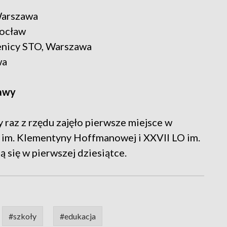
 Warszawa
rocław
sienicy STO, Warszawa
wa
zawy
y raz z rzędu zajęło pierwsze miejsce w
 im. Klementyny Hoffmanowej i XXVII LO im.
ą się w pierwszej dziesiątce.
#szkoły
#edukacja