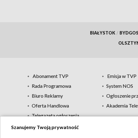
BIAŁYSTOK
/
BYDGO
OLSZTY
Abonament TVP
Emisja w TVP
Rada Programowa
System NOS
Biuro Reklamy
Ogłoszenie pr
Oferta Handlowa
Akademia Tele
Telegazeta ogłoszenia
Szanujemy Twoją prywatność
Regulamin TVP