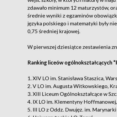
zdawało minimum 12 maturzystów, ora
średnie wyniki z egzaminów obowiąz
języka polskiego i matematyki były nie
0,75 średniej krajowej.
W pierwszej dziesiątce zestawienia zna
Ranking liceów ogólnokształcących 
1. XIV LO im. Stanisława Staszica, Wa
2. V LO im. Augusta Witkowskiego, K
3. XIII Liceum Ogólnokształcące w Szc
4. IX LO im. Klementyny Hoffmanowe
5. III LO z Oddz. Dwujęz. im. Marynar