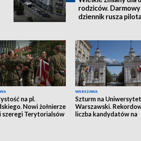
rodziców. Darmowy
dziennik rusza pilo
września
AWA
WARSZAWA
ystość na pl.
Szturm na Uniwersyte
dskiego. Nowi żołnierze
Warszawski. Rekordo
li szeregi Terytorialsów
liczba kandydatów na
miejsce