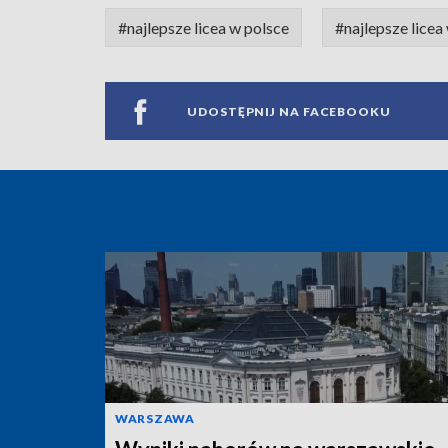
#najlepsze licea w polsce
#najlepsze lice
UDOSTĘPNIJ NA FACEBOOKU
WARSZAWA