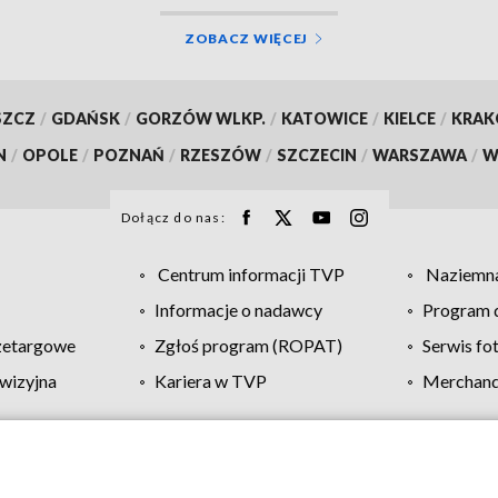
ZOBACZ WIĘCEJ
SZCZ
/
GDAŃSK
/
GORZÓW WLKP.
/
KATOWICE
/
KIELCE
/
KRA
N
/
OPOLE
/
POZNAŃ
/
RZESZÓW
/
SZCZECIN
/
WARSZAWA
/
W
Dołącz do nas:
Centrum informacji TVP
Naziemna
Informacje o nadawcy
Program d
zetargowe
Zgłoś program (ROPAT)
Serwis fo
wizyjna
Kariera w TVP
Merchandi
Polityka prywatności
Moje zgody
Pomoc
Biuro re