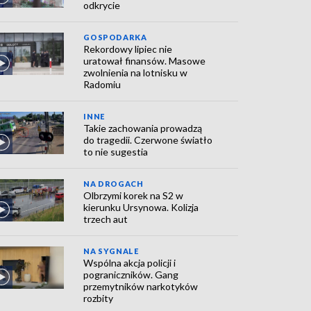
odkrycie
GOSPODARKA
Rekordowy lipiec nie
uratował finansów. Masowe
zwolnienia na lotnisku w
Radomiu
INNE
Takie zachowania prowadzą
do tragedii. Czerwone światło
to nie sugestia
NA DROGACH
Olbrzymi korek na S2 w
kierunku Ursynowa. Kolizja
trzech aut
NA SYGNALE
Wspólna akcja policji i
pograniczników. Gang
przemytników narkotyków
rozbity