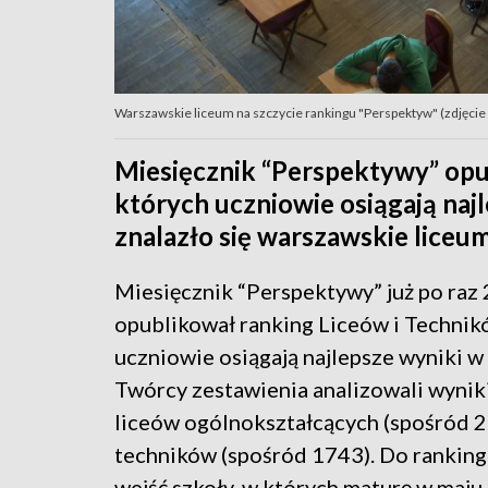
Warszawskie liceum na szczycie rankingu "Perspektyw" (zdjęcie il
Miesięcznik “Perspektywy” opu
których uczniowie osiągają naj
znalazło się warszawskie liceum
Miesięcznik “Perspektywy” już po raz 
opublikował ranking Liceów i Technik
uczniowie osiągają najlepsze wyniki w
Twórcy zestawienia analizowali wynik
liceów ogólnokształcących (spośród 2
techników (spośród 1743). Do rankin
wejść szkoły, w których maturę w maj