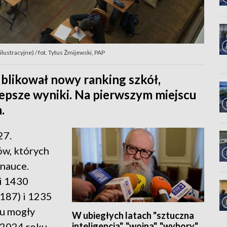
ustracyjne) / fot. Tytus Żmijewski, PAP
blikował nowy ranking szkół,
lepsze wyniki. Na pierwszym miejscu
.
27.
ów, których
 nauce.
i 1430
187) i 1235
gu mogły
W ubiegłych latach "sztuczna
inteligencja", "wojna", "wybory".
u 2024 roku