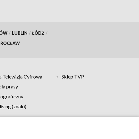
KÓW
/
LUBLIN
/
ŁÓDŹ
/
ROCŁAW
 Telewizja Cyfrowa
Sklep TVP
la prasy
tograficzny
sing (znaki)
klamy
Kontakt