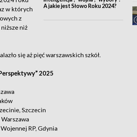
A jakie jest Słowo Roku 2024?
z w których
kowych z
 niższe niż
lazło się aż pięć warszawskich szkół.
“Perspektywy” 2025
rszawa
raków
zecinie, Szczecin
j, Warszawa
ki Wojennej RP, Gdynia