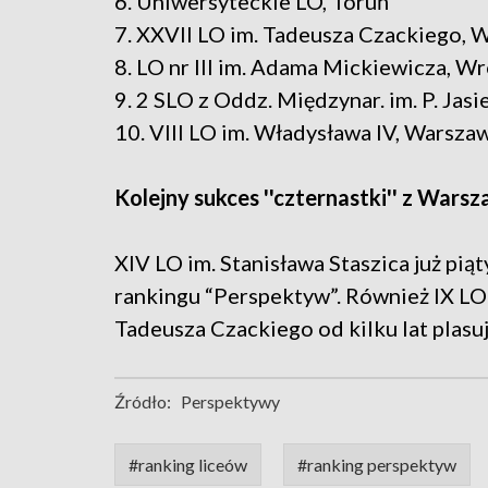
6. Uniwersyteckie LO, Toruń
7. XXVII LO im. Tadeusza Czackiego,
8. LO nr III im. Adama Mickiewicza, W
9. 2 SLO z Oddz. Międzynar. im. P. Ja
10. VIII LO im. Władysława IV, Warsza
Kolejny sukces ''czternastki'' z Wars
XIV LO im. Stanisława Staszica już piąt
rankingu “Perspektyw”. Również IX LO
Tadeusza Czackiego od kilku lat plasuj
Źródło:
Perspektywy
#ranking liceów
#ranking perspektyw