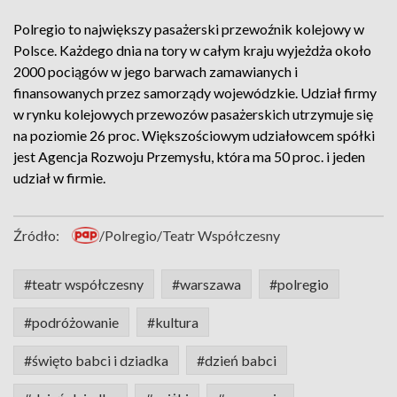
Polregio to największy pasażerski przewoźnik kolejowy w
Polsce. Każdego dnia na tory w całym kraju wyjeżdża około
2000 pociągów w jego barwach zamawianych i
finansowanych przez samorządy wojewódzkie. Udział firmy
w rynku kolejowych przewozów pasażerskich utrzymuje się
na poziomie 26 proc. Większościowym udziałowcem spółki
jest Agencja Rozwoju Przemysłu, która ma 50 proc. i jeden
udział w firmie.
Źródło:
/Polregio/Teatr Współczesny
#teatr współczesny
#warszawa
#polregio
#podróżowanie
#kultura
#święto babci i dziadka
#dzień babci