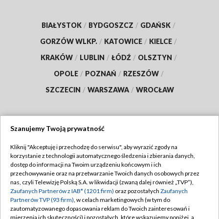
BIAŁYSTOK
/
BYDGOSZCZ
/
GDAŃSK
/
GORZÓW WLKP.
/
KATOWICE
/
KIELCE
/
KRAKÓW
/
LUBLIN
/
ŁÓDŹ
/
OLSZTYN
/
OPOLE
/
POZNAŃ
/
RZESZÓW
/
SZCZECIN
/
WARSZAWA
/
WROCŁAW
Szanujemy Twoją prywatność
Dołącz do nas:
Kliknij "Akceptuję i przechodzę do serwisu", aby wyrazić zgody na
korzystanie z technologii automatycznego śledzenia i zbierania danych,
TVP
dostęp do informacji na Twoim urządzeniu końcowym i ich
Abonament TVP
przechowywanie oraz na przetwarzanie Twoich danych osobowych przez
Regulamin TVP
nas, czyli Telewizję Polską S.A. w likwidacji (zwaną dalej również „TVP”),
Emisja w TVP
Polityka prywatności
Zaufanych Partnerów z IAB* (1201 firm)
oraz pozostałych
Zaufanych
Partnerów TVP (93 firm)
, w celach marketingowych (w tym do
Centrum informacji TVP
Moje zgody
zautomatyzowanego dopasowania reklam do Twoich zainteresowań i
mierzenia ich skuteczności) i pozostałych, które wskazujemy poniżej, a