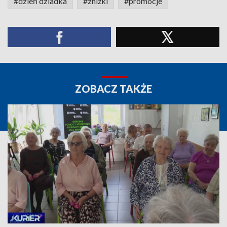
#dzień dziadka
#zniżki
#promocje
ZOBACZ TAKŻE