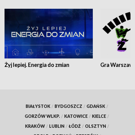
Żyj lepiej. Energia do zmian
Gra Warszaw
BIAŁYSTOK
/
BYDGOSZCZ
/
GDAŃSK
/
GORZÓW WLKP.
/
KATOWICE
/
KIELCE
/
KRAKÓW
/
LUBLIN
/
ŁÓDŹ
/
OLSZTYN
/