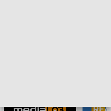
Plebiscyt Najlepsi Sportowcy
Wiadomości 
Warszawy 2025
SPOŁECZEŃSTWO