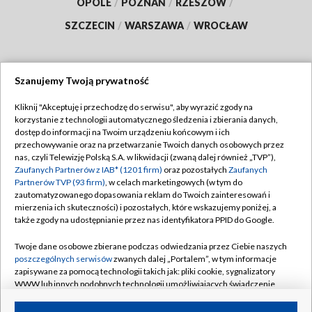
OPOLE
/
POZNAŃ
/
RZESZÓW
/
SZCZECIN
/
WARSZAWA
/
WROCŁAW
Szanujemy Twoją prywatność
Dołącz do nas:
Kliknij "Akceptuję i przechodzę do serwisu", aby wyrazić zgody na
korzystanie z technologii automatycznego śledzenia i zbierania danych,
TVP
dostęp do informacji na Twoim urządzeniu końcowym i ich
Abonament TVP
przechowywanie oraz na przetwarzanie Twoich danych osobowych przez
Regulamin TVP
nas, czyli Telewizję Polską S.A. w likwidacji (zwaną dalej również „TVP”),
Emisja w TVP
Zaufanych Partnerów z IAB* (1201 firm)
oraz pozostałych
Zaufanych
Polityka prywatności
Partnerów TVP (93 firm)
, w celach marketingowych (w tym do
Centrum informacji TVP
Moje zgody
zautomatyzowanego dopasowania reklam do Twoich zainteresowań i
mierzenia ich skuteczności) i pozostałych, które wskazujemy poniżej, a
Naziemna Telewizja Cyfrowa
Pomoc
także zgody na udostępnianie przez nas identyfikatora PPID do Google.
Sklep TVP
Biuro reklamy
Twoje dane osobowe zbierane podczas odwiedzania przez Ciebie naszych
Rada Programowa
poszczególnych serwisów
zwanych dalej „Portalem”, w tym informacje
Kontakt
zapisywane za pomocą technologii takich jak: pliki cookie, sygnalizatory
System NOS
WWW lub innych podobnych technologii umożliwiających świadczenie
dopasowanych i bezpiecznych usług, personalizację treści oraz reklam,
Informacje o nadawcy
Kanały
udostępnianie funkcji mediów społecznościowych oraz analizowanie