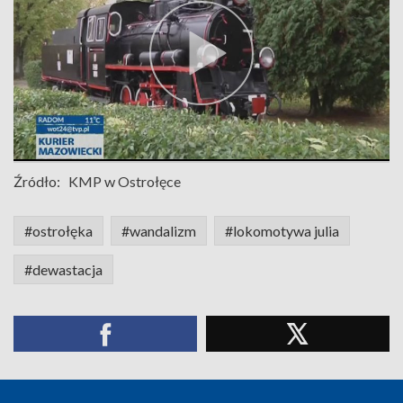
Źródło:
KMP w Ostrołęce
#ostrołęka
#wandalizm
#lokomotywa julia
#dewastacja