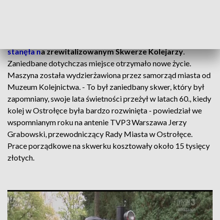
ostrołęckiej Policji. W najbliższym czasie za swoje
nieodpowiedzialne zachowanie staną przed sądem.
Przypomnijmy, że
w 2017 roku zabytkowa lokomotywa
stanęła n
a zrewitalizowanym Skwerze Kolejarzy
.
Zaniedbane dotychczas miejsce otrzymało nowe życie.
Maszyna została wydzierżawiona przez samorząd miasta od
Muzeum Kolejnictwa. - To był zaniedbany skwer, który był
zapomniany, swoje lata świetności przeżył w latach 60., kiedy
kolej w Ostrołęce była bardzo rozwinięta - powiedział we
wspomnianym roku na antenie TVP3 Warszawa Jerzy
Grabowski, przewodniczący Rady Miasta w Ostrołęce.
Prace porządkowe na skwerku kosztowały około 15 tysięcy
złotych.