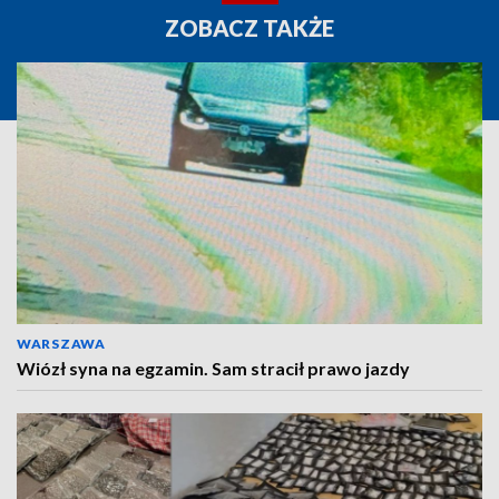
ZOBACZ TAKŻE
WARSZAWA
Wiózł syna na egzamin. Sam stracił prawo jazdy