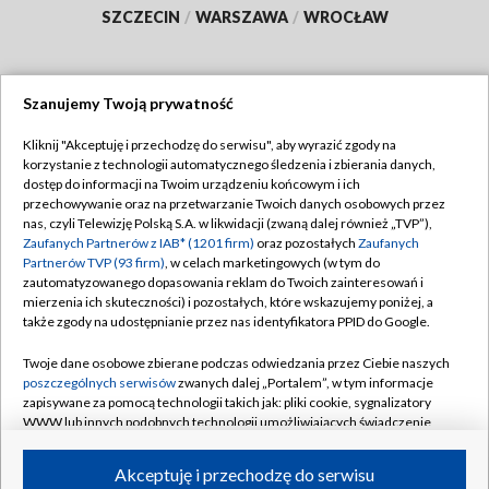
SZCZECIN
/
WARSZAWA
/
WROCŁAW
Szanujemy Twoją prywatność
Dołącz do nas:
Kliknij "Akceptuję i przechodzę do serwisu", aby wyrazić zgody na
korzystanie z technologii automatycznego śledzenia i zbierania danych,
TVP
dostęp do informacji na Twoim urządzeniu końcowym i ich
Abonament TVP
przechowywanie oraz na przetwarzanie Twoich danych osobowych przez
Regulamin TVP
nas, czyli Telewizję Polską S.A. w likwidacji (zwaną dalej również „TVP”),
Emisja w TVP
Polityka prywatności
Zaufanych Partnerów z IAB* (1201 firm)
oraz pozostałych
Zaufanych
Partnerów TVP (93 firm)
, w celach marketingowych (w tym do
Centrum informacji TVP
Moje zgody
zautomatyzowanego dopasowania reklam do Twoich zainteresowań i
mierzenia ich skuteczności) i pozostałych, które wskazujemy poniżej, a
Naziemna Telewizja Cyfrowa
Pomoc
także zgody na udostępnianie przez nas identyfikatora PPID do Google.
Sklep TVP
Biuro reklamy
Twoje dane osobowe zbierane podczas odwiedzania przez Ciebie naszych
Rada Programowa
Kontakt
poszczególnych serwisów
zwanych dalej „Portalem”, w tym informacje
zapisywane za pomocą technologii takich jak: pliki cookie, sygnalizatory
System NOS
WWW lub innych podobnych technologii umożliwiających świadczenie
dopasowanych i bezpiecznych usług, personalizację treści oraz reklam,
Informacje o nadawcy
Kanały
udostępnianie funkcji mediów społecznościowych oraz analizowanie
Akceptuję i przechodzę do serwisu
ruchu w Internecie.
Program dla prasy