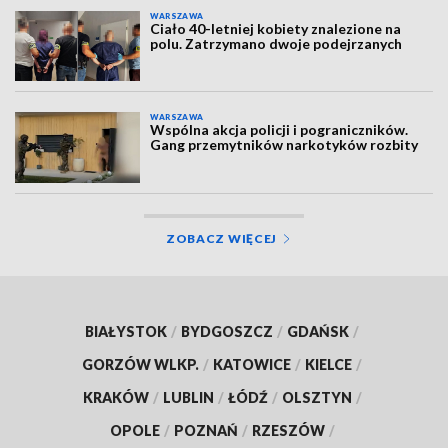
WARSZAWA
Ciało 40-letniej kobiety znalezione na
polu. Zatrzymano dwoje podejrzanych
WARSZAWA
Wspólna akcja policji i pograniczników.
Gang przemytników narkotyków rozbity
ZOBACZ WIĘCEJ
BIAŁYSTOK
/
BYDGOSZCZ
/
GDAŃSK
/
GORZÓW WLKP.
/
KATOWICE
/
KIELCE
/
KRAKÓW
/
LUBLIN
/
ŁÓDŹ
/
OLSZTYN
/
OPOLE
/
POZNAŃ
/
RZESZÓW
/