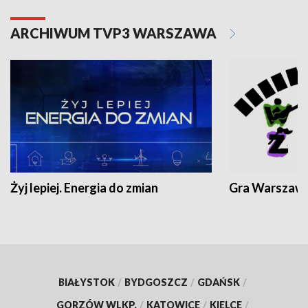
ARCHIWUM TVP3 WARSZAWA
Żyj lepiej. Energia do zmian
Gra Warszaw
BIAŁYSTOK
/
BYDGOSZCZ
/
GDAŃSK
/
GORZÓW WLKP.
/
KATOWICE
/
KIELCE
/