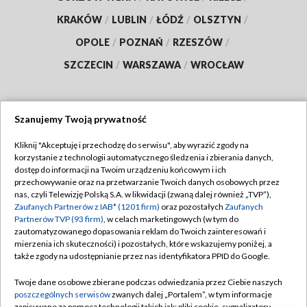
KRAKÓW
/
LUBLIN
/
ŁÓDŹ
/
OLSZTYN
/
OPOLE
/
POZNAŃ
/
RZESZÓW
/
SZCZECIN
/
WARSZAWA
/
WROCŁAW
Szanujemy Twoją prywatność
Dołącz do nas:
Kliknij "Akceptuję i przechodzę do serwisu", aby wyrazić zgody na
korzystanie z technologii automatycznego śledzenia i zbierania danych,
TVP
dostęp do informacji na Twoim urządzeniu końcowym i ich
Abonament TVP
przechowywanie oraz na przetwarzanie Twoich danych osobowych przez
Regulamin TVP
nas, czyli Telewizję Polską S.A. w likwidacji (zwaną dalej również „TVP”),
Emisja w TVP
Zaufanych Partnerów z IAB* (1201 firm)
oraz pozostałych
Zaufanych
Polityka prywatności
Partnerów TVP (93 firm)
, w celach marketingowych (w tym do
Centrum informacji TVP
Moje zgody
zautomatyzowanego dopasowania reklam do Twoich zainteresowań i
mierzenia ich skuteczności) i pozostałych, które wskazujemy poniżej, a
Naziemna Telewizja Cyfrowa
Pomoc
także zgody na udostępnianie przez nas identyfikatora PPID do Google.
Sklep TVP
Biuro reklamy
Twoje dane osobowe zbierane podczas odwiedzania przez Ciebie naszych
Rada Programowa
poszczególnych serwisów
zwanych dalej „Portalem”, w tym informacje
Kontakt
zapisywane za pomocą technologii takich jak: pliki cookie, sygnalizatory