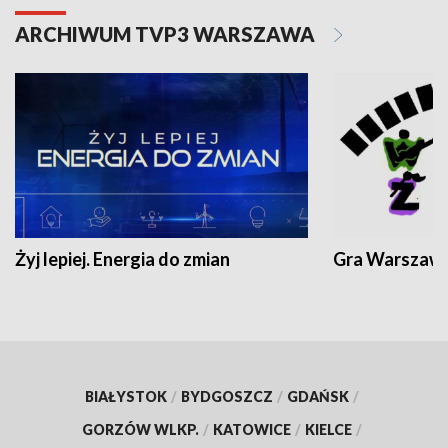
ARCHIWUM TVP3 WARSZAWA
Żyj lepiej. Energia do zmian
Gra Warszaw
BIAŁYSTOK
/
BYDGOSZCZ
/
GDAŃSK
/
GORZÓW WLKP.
/
KATOWICE
/
KIELCE
/