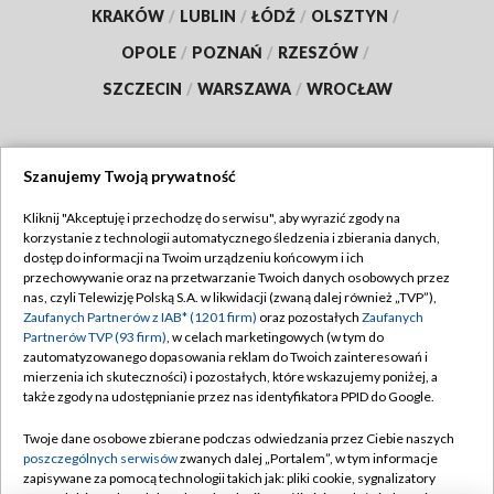
KRAKÓW
/
LUBLIN
/
ŁÓDŹ
/
OLSZTYN
/
OPOLE
/
POZNAŃ
/
RZESZÓW
/
SZCZECIN
/
WARSZAWA
/
WROCŁAW
Szanujemy Twoją prywatność
Dołącz do nas:
Kliknij "Akceptuję i przechodzę do serwisu", aby wyrazić zgody na
korzystanie z technologii automatycznego śledzenia i zbierania danych,
TVP
dostęp do informacji na Twoim urządzeniu końcowym i ich
Abonament TVP
przechowywanie oraz na przetwarzanie Twoich danych osobowych przez
Regulamin TVP
nas, czyli Telewizję Polską S.A. w likwidacji (zwaną dalej również „TVP”),
Emisja w TVP
Zaufanych Partnerów z IAB* (1201 firm)
oraz pozostałych
Zaufanych
Polityka prywatności
Partnerów TVP (93 firm)
, w celach marketingowych (w tym do
Centrum informacji TVP
Moje zgody
zautomatyzowanego dopasowania reklam do Twoich zainteresowań i
mierzenia ich skuteczności) i pozostałych, które wskazujemy poniżej, a
Naziemna Telewizja Cyfrowa
Pomoc
także zgody na udostępnianie przez nas identyfikatora PPID do Google.
Sklep TVP
Biuro reklamy
Twoje dane osobowe zbierane podczas odwiedzania przez Ciebie naszych
Rada Programowa
poszczególnych serwisów
zwanych dalej „Portalem”, w tym informacje
Kontakt
zapisywane za pomocą technologii takich jak: pliki cookie, sygnalizatory
System NOS