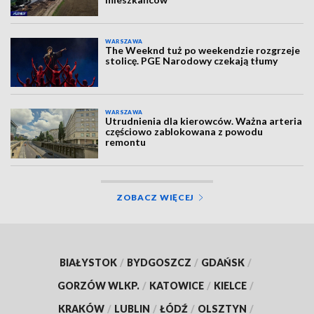
WARSZAWA
The Weeknd tuż po weekendzie rozgrzeje
stolicę. PGE Narodowy czekają tłumy
WARSZAWA
Utrudnienia dla kierowców. Ważna arteria
częściowo zablokowana z powodu
remontu
ZOBACZ WIĘCEJ
BIAŁYSTOK
/
BYDGOSZCZ
/
GDAŃSK
/
GORZÓW WLKP.
/
KATOWICE
/
KIELCE
/
KRAKÓW
/
LUBLIN
/
ŁÓDŹ
/
OLSZTYN
/