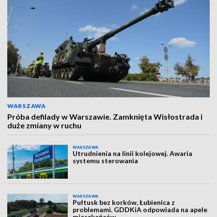
WARSZAWA
Próba defilady w Warszawie. Zamknięta Wisłostrada i
duże zmiany w ruchu
WARSZAWA
Utrudnienia na linii kolejowej. Awaria
systemu sterowania
WARSZAWA
Pułtusk bez korków, Łubienica z
problemami. GDDKiA odpowiada na apele
mieszkańców