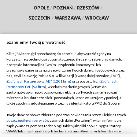
OPOLE
/
POZNAŃ
/
RZESZÓW
/
SZCZECIN
/
WARSZAWA
/
WROCŁAW
Szanujemy Twoją prywatność
Dołącz do nas:
Kliknij "Akceptuję i przechodzę do serwisu", aby wyrazić zgody na
korzystanie z technologii automatycznego śledzenia i zbierania danych,
TVP
dostęp do informacji na Twoim urządzeniu końcowym i ich
Abonament TVP
przechowywanie oraz na przetwarzanie Twoich danych osobowych przez
Regulamin TVP
nas, czyli Telewizję Polską S.A. w likwidacji (zwaną dalej również „TVP”),
Emisja w TVP
Polityka prywatności
Zaufanych Partnerów z IAB* (1201 firm)
oraz pozostałych
Zaufanych
Partnerów TVP (93 firm)
, w celach marketingowych (w tym do
Centrum informacji TVP
Moje zgody
zautomatyzowanego dopasowania reklam do Twoich zainteresowań i
mierzenia ich skuteczności) i pozostałych, które wskazujemy poniżej, a
Naziemna Telewizja Cyfrowa
Pomoc
także zgody na udostępnianie przez nas identyfikatora PPID do Google.
Sklep TVP
Biuro reklamy
Twoje dane osobowe zbierane podczas odwiedzania przez Ciebie naszych
Rada Programowa
Kontakt
poszczególnych serwisów
zwanych dalej „Portalem”, w tym informacje
zapisywane za pomocą technologii takich jak: pliki cookie, sygnalizatory
System NOS
WWW lub innych podobnych technologii umożliwiających świadczenie
dopasowanych i bezpiecznych usług, personalizację treści oraz reklam,