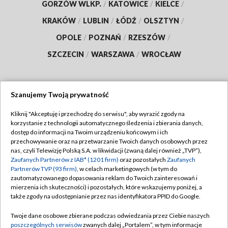
GORZÓW WLKP.
/
KATOWICE
/
KIELCE
/
KRAKÓW
/
LUBLIN
/
ŁÓDŹ
/
OLSZTYN
/
OPOLE
/
POZNAŃ
/
RZESZÓW
/
SZCZECIN
/
WARSZAWA
/
WROCŁAW
Szanujemy Twoją prywatność
Dołącz do nas:
Kliknij "Akceptuję i przechodzę do serwisu", aby wyrazić zgody na
korzystanie z technologii automatycznego śledzenia i zbierania danych,
TVP
dostęp do informacji na Twoim urządzeniu końcowym i ich
Abonament TVP
przechowywanie oraz na przetwarzanie Twoich danych osobowych przez
Regulamin TVP
nas, czyli Telewizję Polską S.A. w likwidacji (zwaną dalej również „TVP”),
Emisja w TVP
Zaufanych Partnerów z IAB* (1201 firm)
oraz pozostałych
Zaufanych
Polityka prywatności
Partnerów TVP (93 firm)
, w celach marketingowych (w tym do
Centrum informacji TVP
Moje zgody
zautomatyzowanego dopasowania reklam do Twoich zainteresowań i
mierzenia ich skuteczności) i pozostałych, które wskazujemy poniżej, a
Naziemna Telewizja Cyfrowa
Pomoc
także zgody na udostępnianie przez nas identyfikatora PPID do Google.
Sklep TVP
Biuro reklamy
Twoje dane osobowe zbierane podczas odwiedzania przez Ciebie naszych
Rada Programowa
poszczególnych serwisów
zwanych dalej „Portalem”, w tym informacje
Kontakt