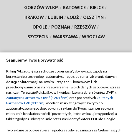
GORZÓW WLKP.
/
KATOWICE
/
KIELCE
/
KRAKÓW
/
LUBLIN
/
ŁÓDŹ
/
OLSZTYN
/
OPOLE
/
POZNAŃ
/
RZESZÓW
/
SZCZECIN
/
WARSZAWA
/
WROCŁAW
Szanujemy Twoją prywatność
Dołącz do nas:
Kliknij "Akceptuję i przechodzę do serwisu", aby wyrazić zgody na
korzystanie z technologii automatycznego śledzenia i zbierania danych,
TVP
dostęp do informacji na Twoim urządzeniu końcowym i ich
Abonament TVP
przechowywanie oraz na przetwarzanie Twoich danych osobowych przez
Regulamin TVP
nas, czyli Telewizję Polską S.A. w likwidacji (zwaną dalej również „TVP”),
Emisja w TVP
Zaufanych Partnerów z IAB* (1201 firm)
oraz pozostałych
Zaufanych
Polityka prywatności
Partnerów TVP (93 firm)
, w celach marketingowych (w tym do
Centrum informacji TVP
Moje zgody
zautomatyzowanego dopasowania reklam do Twoich zainteresowań i
mierzenia ich skuteczności) i pozostałych, które wskazujemy poniżej, a
Naziemna Telewizja Cyfrowa
Pomoc
także zgody na udostępnianie przez nas identyfikatora PPID do Google.
Sklep TVP
Biuro reklamy
Twoje dane osobowe zbierane podczas odwiedzania przez Ciebie naszych