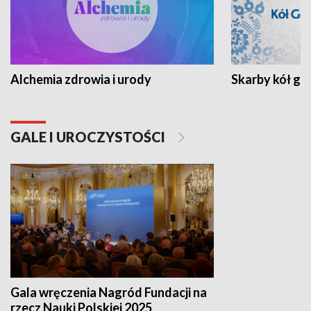
Alchemia zdrowia i urody
Skarby kół go
GALE I UROCZYSTOŚCI
Gala wręczenia Nagród Fundacji na
rzecz Nauki Polskiej 2025