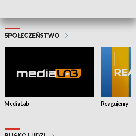
Plebiscyt Najlepsi Sportowcy
Wiadomości 
Warszawy 2025
SPOŁECZEŃSTWO
MediaLab
Reagujemy
BLISKO LUDZI