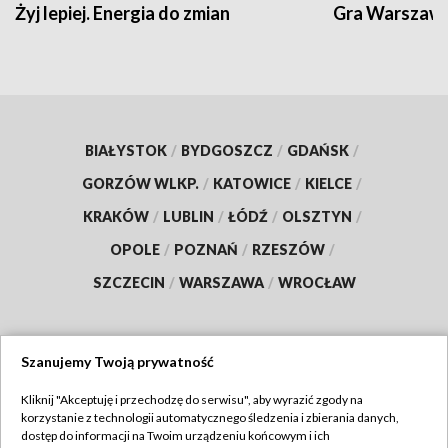
Żyj lepiej. Energia do zmian
Gra Warszaw
BIAŁYSTOK
/
BYDGOSZCZ
/
GDAŃSK
/
GORZÓW WLKP.
/
KATOWICE
/
KIELCE
/
KRAKÓW
/
LUBLIN
/
ŁÓDŹ
/
OLSZTYN
/
OPOLE
/
POZNAŃ
/
RZESZÓW
/
SZCZECIN
/
WARSZAWA
/
WROCŁAW
Szanujemy Twoją prywatność
Dołącz do nas:
Kliknij "Akceptuję i przechodzę do serwisu", aby wyrazić zgody na
korzystanie z technologii automatycznego śledzenia i zbierania danych,
TVP
dostęp do informacji na Twoim urządzeniu końcowym i ich