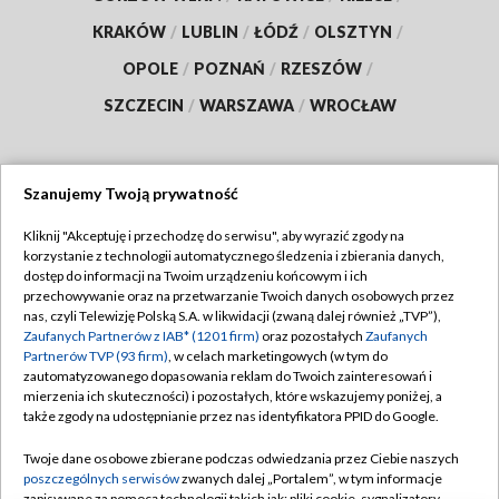
KRAKÓW
/
LUBLIN
/
ŁÓDŹ
/
OLSZTYN
/
OPOLE
/
POZNAŃ
/
RZESZÓW
/
SZCZECIN
/
WARSZAWA
/
WROCŁAW
Szanujemy Twoją prywatność
Dołącz do nas:
Kliknij "Akceptuję i przechodzę do serwisu", aby wyrazić zgody na
korzystanie z technologii automatycznego śledzenia i zbierania danych,
TVP
dostęp do informacji na Twoim urządzeniu końcowym i ich
Abonament TVP
przechowywanie oraz na przetwarzanie Twoich danych osobowych przez
Regulamin TVP
nas, czyli Telewizję Polską S.A. w likwidacji (zwaną dalej również „TVP”),
Emisja w TVP
Zaufanych Partnerów z IAB* (1201 firm)
oraz pozostałych
Zaufanych
Polityka prywatności
Partnerów TVP (93 firm)
, w celach marketingowych (w tym do
Centrum informacji TVP
Moje zgody
zautomatyzowanego dopasowania reklam do Twoich zainteresowań i
mierzenia ich skuteczności) i pozostałych, które wskazujemy poniżej, a
Naziemna Telewizja Cyfrowa
Pomoc
także zgody na udostępnianie przez nas identyfikatora PPID do Google.
Sklep TVP
Biuro reklamy
Twoje dane osobowe zbierane podczas odwiedzania przez Ciebie naszych
Rada Programowa
poszczególnych serwisów
zwanych dalej „Portalem”, w tym informacje
Kontakt
zapisywane za pomocą technologii takich jak: pliki cookie, sygnalizatory