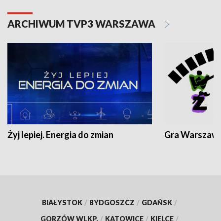
ARCHIWUM TVP3 WARSZAWA
Żyj lepiej. Energia do zmian
Gra Warszaw
BIAŁYSTOK
/
BYDGOSZCZ
/
GDAŃSK
/
GORZÓW WLKP.
/
KATOWICE
/
KIELCE
/