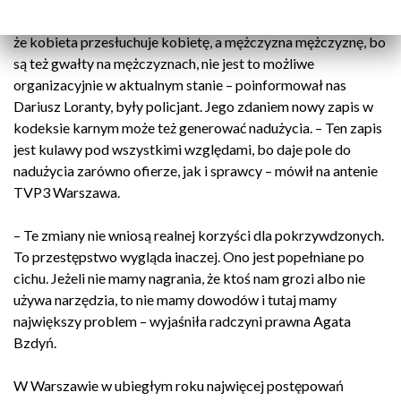
głosy, żeby wymagać specjalizacji. Nie można tego wymagać,
że kobieta przesłuchuje kobietę, a mężczyzna mężczyznę, bo
są też gwałty na mężczyznach, nie jest to możliwe
organizacyjnie w aktualnym stanie – poinformował nas
Dariusz Loranty, były policjant. Jego zdaniem nowy zapis w
kodeksie karnym może też generować nadużycia. – Ten zapis
jest kulawy pod wszystkimi względami, bo daje pole do
nadużycia zarówno ofierze, jak i sprawcy – mówił na antenie
TVP3 Warszawa.
– Te zmiany nie wniosą realnej korzyści dla pokrzywdzonych.
To przestępstwo wygląda inaczej. Ono jest popełniane po
cichu. Jeżeli nie mamy nagrania, że ktoś nam grozi albo nie
używa narzędzia, to nie mamy dowodów i tutaj mamy
największy problem – wyjaśniła radczyni prawna Agata
Bzdyń.
W Warszawie w ubiegłym roku najwięcej postępowań