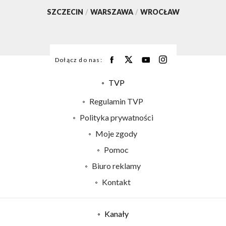
SZCZECIN
/
WARSZAWA
/
WROCŁAW
Dołącz do nas:
TVP
Abonament TVP
Regulamin TVP
Emisja w TVP
Polityka prywatności
Centrum informacji TVP
Moje zgody
Naziemna Telewizja Cyfrowa
Pomoc
Sklep TVP
Biuro reklamy
Rada Programowa
Kontakt
System NOS
Informacje o nadawcy
Kanały