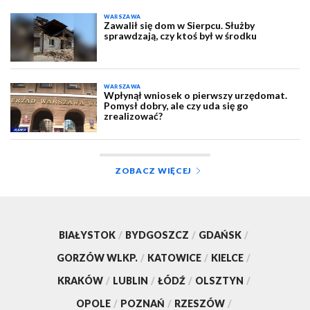
WARSZAWA
Zawalił się dom w Sierpcu. Służby
sprawdzają, czy ktoś był w środku
WARSZAWA
Wpłynął wniosek o pierwszy urzędomat.
Pomysł dobry, ale czy uda się go
zrealizować?
ZOBACZ WIĘCEJ
BIAŁYSTOK
/
BYDGOSZCZ
/
GDAŃSK
/
GORZÓW WLKP.
/
KATOWICE
/
KIELCE
/
KRAKÓW
/
LUBLIN
/
ŁÓDŹ
/
OLSZTYN
/
OPOLE
/
POZNAŃ
/
RZESZÓW
/