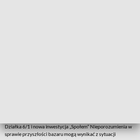
Jak wyjaśnia burmistrz, teren bazaru Wolumen składa się z
dwóch działek o numerach 6/1 i 6/2. Kluczowa dla
funkcjonowania targowiska jest działka 6/2, należąca do
miasta stołecznego Warszawy, gdzie odbywa się większość
handlu.
Dzięki współpracy zastępcy burmistrza Włodzimierza
Piątkowskiego z organizacjami zrzeszającymi kupców, m.in.
Stowarzyszeniem Kupców Żoliborskich Wolumen i
Stowarzyszeniem Kupców i Producentów Rolnych
„Wolumen”, umowę dzierżawy udało się przedłużyć aż do
2033 roku. – Wolumen to nie tylko miejsce handlu, ale także
przestrzeń spotkań, budowania relacji sąsiedzkich i
zaopatrywania się w zdrową, lokalną żywność – podkreśla
burmistrz Pietruczuk.
Działka 6/1 i nowa inwestycja „Społem” Nieporozumienia w
sprawie przyszłości bazaru mogą wynikać z sytuacji