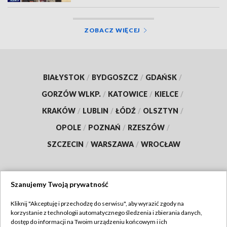
ZOBACZ WIĘCEJ
BIAŁYSTOK
/
BYDGOSZCZ
/
GDAŃSK
/
GORZÓW WLKP.
/
KATOWICE
/
KIELCE
/
KRAKÓW
/
LUBLIN
/
ŁÓDŹ
/
OLSZTYN
/
OPOLE
/
POZNAŃ
/
RZESZÓW
/
SZCZECIN
/
WARSZAWA
/
WROCŁAW
Szanujemy Twoją prywatność
Dołącz do nas:
Kliknij "Akceptuję i przechodzę do serwisu", aby wyrazić zgody na
korzystanie z technologii automatycznego śledzenia i zbierania danych,
TVP
dostęp do informacji na Twoim urządzeniu końcowym i ich