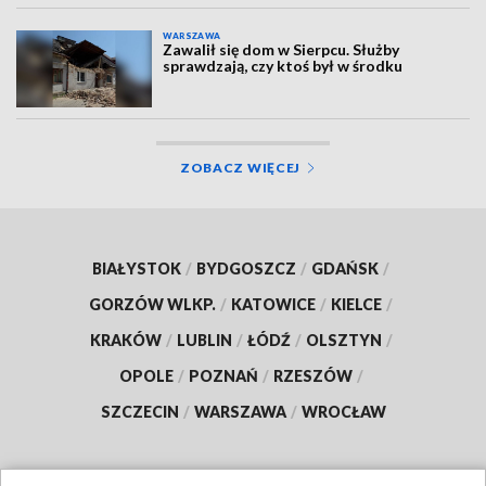
WARSZAWA
Zawalił się dom w Sierpcu. Służby
sprawdzają, czy ktoś był w środku
ZOBACZ WIĘCEJ
BIAŁYSTOK
/
BYDGOSZCZ
/
GDAŃSK
/
GORZÓW WLKP.
/
KATOWICE
/
KIELCE
/
KRAKÓW
/
LUBLIN
/
ŁÓDŹ
/
OLSZTYN
/
OPOLE
/
POZNAŃ
/
RZESZÓW
/
SZCZECIN
/
WARSZAWA
/
WROCŁAW