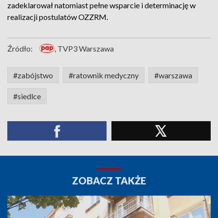
zadeklarował natomiast pełne wsparcie i determinację w
realizacji postulatów OZZRM.
Źródło:
, TVP3 Warszawa
#zabójstwo
#ratownik medyczny
#warszawa
#siedlce
ZOBACZ TAKŻE