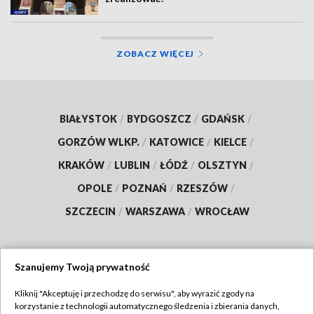
ZOBACZ WIĘCEJ
BIAŁYSTOK
/
BYDGOSZCZ
/
GDAŃSK
/
GORZÓW WLKP.
/
KATOWICE
/
KIELCE
/
KRAKÓW
/
LUBLIN
/
ŁÓDŹ
/
OLSZTYN
/
OPOLE
/
POZNAŃ
/
RZESZÓW
/
SZCZECIN
/
WARSZAWA
/
WROCŁAW
Szanujemy Twoją prywatność
Dołącz do nas:
Kliknij "Akceptuję i przechodzę do serwisu", aby wyrazić zgody na
korzystanie z technologii automatycznego śledzenia i zbierania danych,
TVP