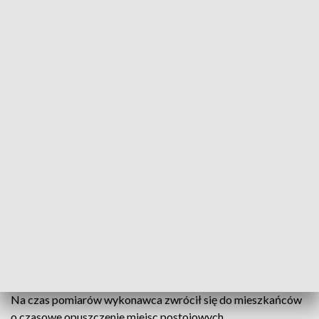
monitorują teren wzdłuż trasy tunelu, przeprowadzając
obchody co dwie godziny. W punkcie dostępne są
harmonogramy prac, informacje o technologiach i
przewidywane terminy zakończenia etapów.
Mieszkańcy mogą zgłaszać pytania i uwagi osobiście,
telefonicznie lub mailowo. Na miejscu dostępne są także
materiały edukacyjne, wyjaśniające działanie tarcz TBM
oraz korzyści ich zastosowania w budowie metra.
Czasowe opuszczenie miejsc postojowych
Przed rozpoczęciem drążenia wykonano inwentaryzację
budynków znajdujących się nad tunelami. Zamontowano
szczelinomierze w garażach podziemnych budynków przy ul.
Coopera 8, 9 i 12, a także wprowadzono dodatkowe pomiary
geodezyjne odbywające się co najmniej dwa razy dziennie.
Na czas pomiarów wykonawca zwrócił się do mieszkańców
o czasowe opuszczenie miejsc postojowych.