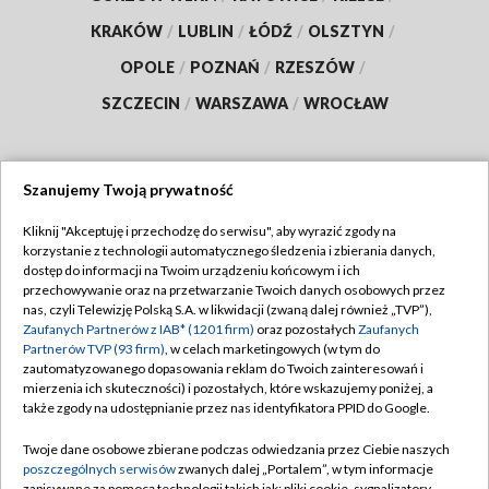
KRAKÓW
/
LUBLIN
/
ŁÓDŹ
/
OLSZTYN
/
OPOLE
/
POZNAŃ
/
RZESZÓW
/
SZCZECIN
/
WARSZAWA
/
WROCŁAW
Szanujemy Twoją prywatność
Dołącz do nas:
Kliknij "Akceptuję i przechodzę do serwisu", aby wyrazić zgody na
korzystanie z technologii automatycznego śledzenia i zbierania danych,
TVP
dostęp do informacji na Twoim urządzeniu końcowym i ich
Abonament TVP
przechowywanie oraz na przetwarzanie Twoich danych osobowych przez
Regulamin TVP
nas, czyli Telewizję Polską S.A. w likwidacji (zwaną dalej również „TVP”),
Emisja w TVP
Zaufanych Partnerów z IAB* (1201 firm)
oraz pozostałych
Zaufanych
Polityka prywatności
Partnerów TVP (93 firm)
, w celach marketingowych (w tym do
Centrum informacji TVP
Moje zgody
zautomatyzowanego dopasowania reklam do Twoich zainteresowań i
mierzenia ich skuteczności) i pozostałych, które wskazujemy poniżej, a
Naziemna Telewizja Cyfrowa
Pomoc
także zgody na udostępnianie przez nas identyfikatora PPID do Google.
Sklep TVP
Biuro reklamy
Twoje dane osobowe zbierane podczas odwiedzania przez Ciebie naszych
Rada Programowa
poszczególnych serwisów
zwanych dalej „Portalem”, w tym informacje
Kontakt
zapisywane za pomocą technologii takich jak: pliki cookie, sygnalizatory