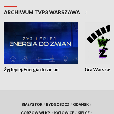
ARCHIWUM TVP3 WARSZAWA
Żyj lepiej. Energia do zmian
Gra Warszaw
BIAŁYSTOK
/
BYDGOSZCZ
/
GDAŃSK
/
GORZÓW WLKP.
/
KATOWICE
/
KIELCE
/