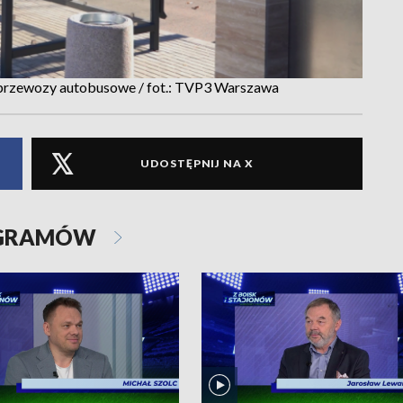
przewozy autobusowe / fot.: TVP3 Warszawa
UDOSTĘPNIJ NA X
OGRAMÓW