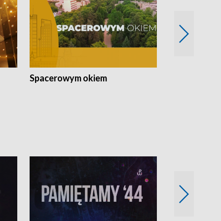
Spacerowym okiem
Filmowe spo