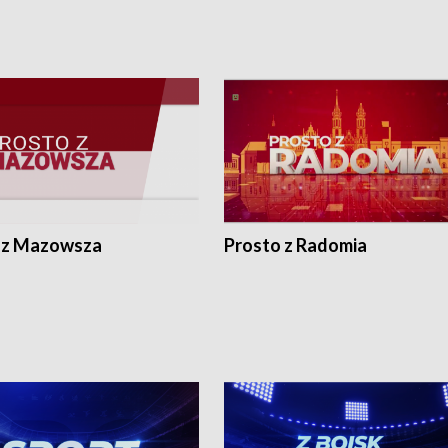
 z Mazowsza
Prosto z Radomia