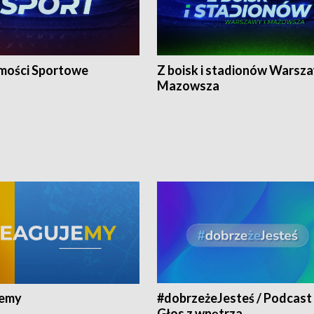
ości Sportowe
Z boisk i stadionów Warsza
Mazowsza
jemy
#dobrzeżeJesteś / Podcast 
Głos z wnętrza