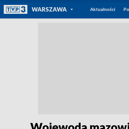
POWRÓT DO
WARSZAWA
Aktualności
Po
TVP REGIONY
Wojewoda mazowiec