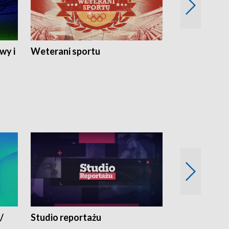
wy i
Weterani sportu
Najlepsi Sp
2024
/
Studio reportażu
Eksperyment