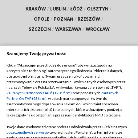
KRAKÓW
/
LUBLIN
/
ŁÓDŹ
/
OLSZTYN
/
OPOLE
/
POZNAŃ
/
RZESZÓW
/
SZCZECIN
/
WARSZAWA
/
WROCŁAW
Szanujemy Twoją prywatność
Dołącz do nas:
Kliknij "Akceptuję i przechodzę do serwisu", aby wyrazić zgody na
korzystanie z technologii automatycznego śledzenia i zbierania danych,
TVP
dostęp do informacji na Twoim urządzeniu końcowym i ich
Abonament TVP
przechowywanie oraz na przetwarzanie Twoich danych osobowych przez
Regulamin TVP
nas, czyli Telewizję Polską S.A. w likwidacji (zwaną dalej również „TVP”),
Emisja w TVP
Zaufanych Partnerów z IAB* (1201 firm)
oraz pozostałych
Zaufanych
Polityka prywatności
Partnerów TVP (93 firm)
, w celach marketingowych (w tym do
Centrum informacji TVP
Moje zgody
zautomatyzowanego dopasowania reklam do Twoich zainteresowań i
mierzenia ich skuteczności) i pozostałych, które wskazujemy poniżej, a
Naziemna Telewizja Cyfrowa
Pomoc
także zgody na udostępnianie przez nas identyfikatora PPID do Google.
Sklep TVP
Biuro reklamy
Twoje dane osobowe zbierane podczas odwiedzania przez Ciebie naszych
Rada Programowa
poszczególnych serwisów
zwanych dalej „Portalem”, w tym informacje
Kontakt
zapisywane za pomocą technologii takich jak: pliki cookie, sygnalizatory