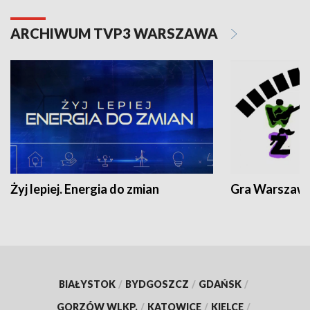
ARCHIWUM TVP3 WARSZAWA
Żyj lepiej. Energia do zmian
Gra Warszaw
BIAŁYSTOK
/
BYDGOSZCZ
/
GDAŃSK
/
GORZÓW WLKP.
/
KATOWICE
/
KIELCE
/