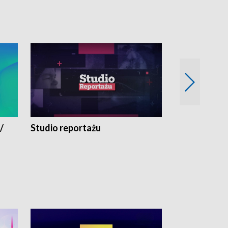
/
Studio reportażu
Eksperyment