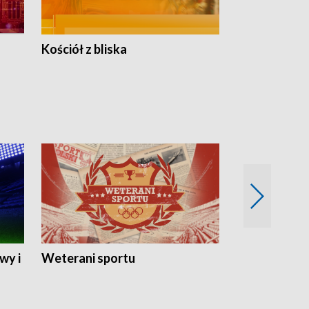
Kościół z bliska
wy i
Weterani sportu
Najlepsi Sp
2024