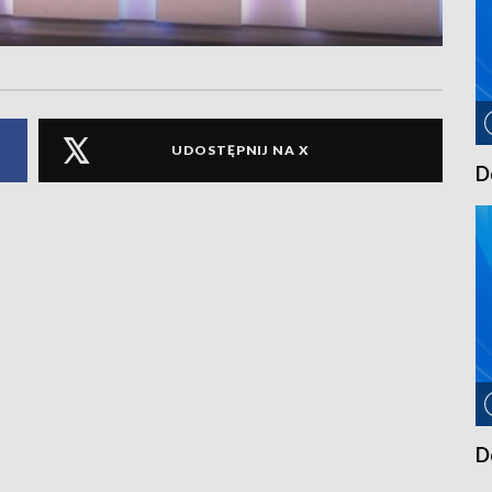
UDOSTĘPNIJ NA X
D
D