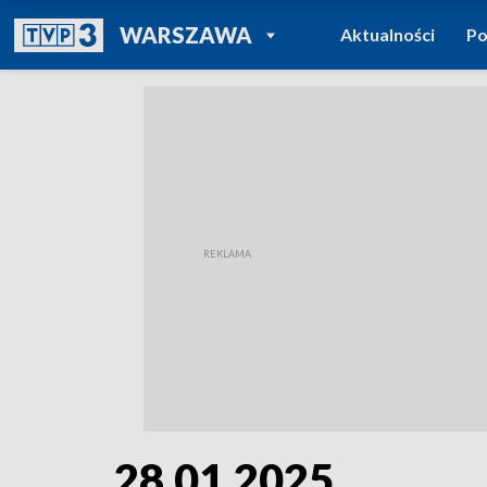
POWRÓT DO
WARSZAWA
Aktualności
Po
TVP REGIONY
28.01.2025