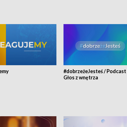
jemy
#dobrzeżeJesteś / Podcast 
Głos z wnętrza