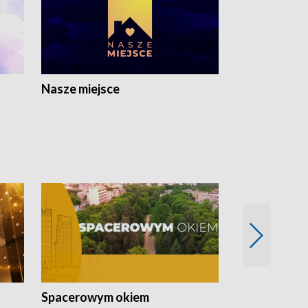
Nasze miejsce
Spacerowym okiem
Filmowe spo