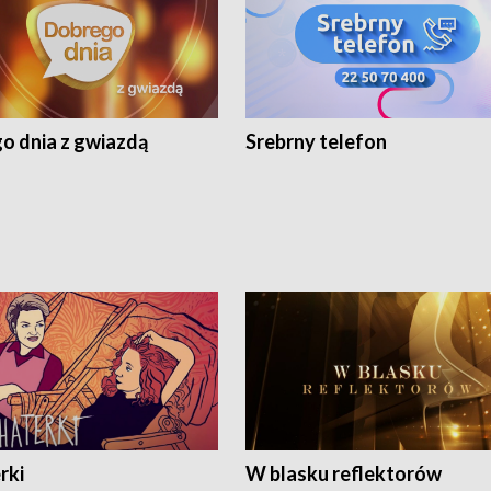
o dnia z gwiazdą
Srebrny telefon
rki
W blasku reflektorów