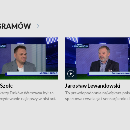
OGRAMÓW
 Szolc
Jarosław Lewandowski
karzy Dzików Warszawa był to
To prawdopodobnie największa pol
cydowanie najlepszy w historii.
sportowa rewelacja i sensacja roku.
pierwszy raz sięgnęli po
Chwalińska podbiła serca całej Pols
rodowe trofeum, wygrywając
kortach imienia Rolanda Garrosa w
ocno Europejską. Potem zaczęli
wielkoszlemowym turnieju French 
ekstraklasę. Po sezonie
przebijała się przez kwalifikacje, wyg
ym zadebiutowali w fazie play-
aż dziewięć pojedynków i dopiero w 