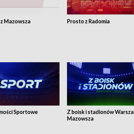
 z Mazowsza
Prosto z Radomia
ości Sportowe
Z boisk i stadionów Warsza
Mazowsza