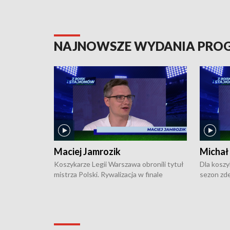
NAJNOWSZE WYDANIA PR
Maciej Jamrozik
Michał
Koszykarze Legii Warszawa obronili tytuł
Dla koszy
mistrza Polski. Rywalizacja w finale
sezon zde
ekstraklasy toczyła się do czterech
Najpierw 
zwycięstw i dopiero ostatni, siódmy mecz
międzyna
okazał się decydujący. W hali przy
Ligę Półn
Obrońców Tobruku na Bemowie
podbijać 
podopieczni estońskiego trenera Heiko
zasadnicz