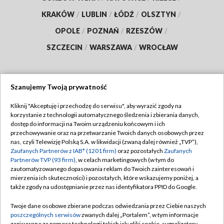
KRAKÓW
/
LUBLIN
/
ŁÓDŹ
/
OLSZTYN
/
OPOLE
/
POZNAŃ
/
RZESZÓW
/
SZCZECIN
/
WARSZAWA
/
WROCŁAW
Szanujemy Twoją prywatność
Dołącz do nas:
Kliknij "Akceptuję i przechodzę do serwisu", aby wyrazić zgody na
korzystanie z technologii automatycznego śledzenia i zbierania danych,
TVP
dostęp do informacji na Twoim urządzeniu końcowym i ich
Abonament TVP
przechowywanie oraz na przetwarzanie Twoich danych osobowych przez
Regulamin TVP
nas, czyli Telewizję Polską S.A. w likwidacji (zwaną dalej również „TVP”),
Emisja w TVP
Zaufanych Partnerów z IAB* (1201 firm)
oraz pozostałych
Zaufanych
Polityka prywatności
Partnerów TVP (93 firm)
, w celach marketingowych (w tym do
Centrum informacji TVP
Moje zgody
zautomatyzowanego dopasowania reklam do Twoich zainteresowań i
mierzenia ich skuteczności) i pozostałych, które wskazujemy poniżej, a
Naziemna Telewizja Cyfrowa
Pomoc
także zgody na udostępnianie przez nas identyfikatora PPID do Google.
Sklep TVP
Biuro reklamy
Twoje dane osobowe zbierane podczas odwiedzania przez Ciebie naszych
Rada Programowa
poszczególnych serwisów
zwanych dalej „Portalem”, w tym informacje
Kontakt
zapisywane za pomocą technologii takich jak: pliki cookie, sygnalizatory