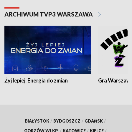
ARCHIWUM TVP3 WARSZAWA
Żyj lepiej. Energia do zmian
Gra Warszaw
BIAŁYSTOK
/
BYDGOSZCZ
/
GDAŃSK
/
GORZÓW WLKP.
/
KATOWICE
/
KIELCE
/