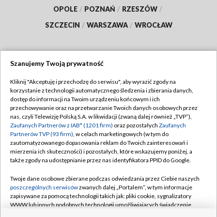
OPOLE
/
POZNAŃ
/
RZESZÓW
/
SZCZECIN
/
WARSZAWA
/
WROCŁAW
Szanujemy Twoją prywatność
Dołącz do nas:
Kliknij "Akceptuję i przechodzę do serwisu", aby wyrazić zgody na
korzystanie z technologii automatycznego śledzenia i zbierania danych,
TVP
dostęp do informacji na Twoim urządzeniu końcowym i ich
Abonament TVP
przechowywanie oraz na przetwarzanie Twoich danych osobowych przez
Regulamin TVP
nas, czyli Telewizję Polską S.A. w likwidacji (zwaną dalej również „TVP”),
Emisja w TVP
Polityka prywatności
Zaufanych Partnerów z IAB* (1201 firm)
oraz pozostałych
Zaufanych
Partnerów TVP (93 firm)
, w celach marketingowych (w tym do
Centrum informacji TVP
Moje zgody
zautomatyzowanego dopasowania reklam do Twoich zainteresowań i
mierzenia ich skuteczności) i pozostałych, które wskazujemy poniżej, a
Naziemna Telewizja Cyfrowa
Pomoc
także zgody na udostępnianie przez nas identyfikatora PPID do Google.
Sklep TVP
Biuro reklamy
Twoje dane osobowe zbierane podczas odwiedzania przez Ciebie naszych
Rada Programowa
Kontakt
poszczególnych serwisów
zwanych dalej „Portalem”, w tym informacje
zapisywane za pomocą technologii takich jak: pliki cookie, sygnalizatory
System NOS
WWW lub innych podobnych technologii umożliwiających świadczenie
dopasowanych i bezpiecznych usług, personalizację treści oraz reklam,
Informacje o nadawcy