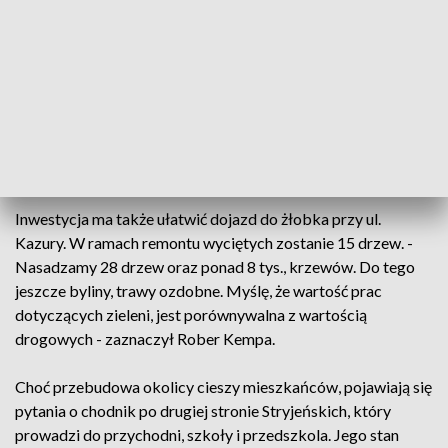
pogodzić interesy wszystkich grup użytkowników drogi, bo
mówimy zarówno o pieszych, o rowerzystach, jak i
kierowcach - powiedział Rober Kempa, burmistrz dzielnicy
Ursynów. - Podczas budowy parku nad tunelem Południowej
Obwodnicy Warszawy zniknie sporo miejsc postojowych
właśnie przy tym osiedlu, więc bardzo dobrze, że powstaną
nowe - dodał Antoni Pomianowski, wiceprzewodniczący
Rady Dzielnicy Ursynów, klub radnych "Projekt Ursynów".
Inwestycja ma także ułatwić dojazd do żłobka przy ul.
Kazury. W ramach remontu wyciętych zostanie 15 drzew. -
Nasadzamy 28 drzew oraz ponad 8 tys., krzewów. Do tego
jeszcze byliny, trawy ozdobne. Myślę, że wartość prac
dotyczących zieleni, jest porównywalna z wartością
drogowych - zaznaczył Rober Kempa.
Choć przebudowa okolicy cieszy mieszkańców, pojawiają się
pytania o chodnik po drugiej stronie Stryjeńskich, który
prowadzi do przychodni, szkoły i przedszkola. Jego stan