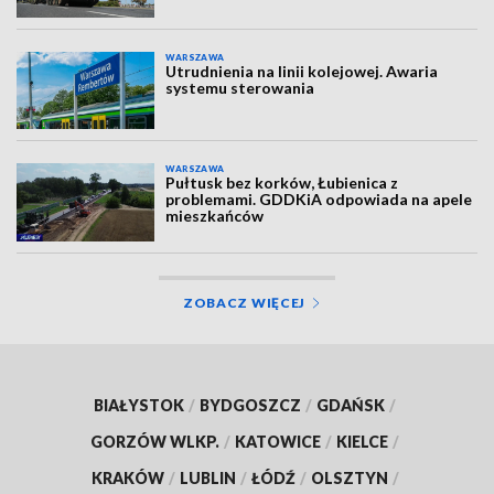
WARSZAWA
Utrudnienia na linii kolejowej. Awaria
systemu sterowania
WARSZAWA
Pułtusk bez korków, Łubienica z
problemami. GDDKiA odpowiada na apele
mieszkańców
ZOBACZ WIĘCEJ
BIAŁYSTOK
/
BYDGOSZCZ
/
GDAŃSK
/
GORZÓW WLKP.
/
KATOWICE
/
KIELCE
/
KRAKÓW
/
LUBLIN
/
ŁÓDŹ
/
OLSZTYN
/