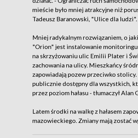
działać. - Ograniczać ruch samochodo
mieście było mniej atrakcyjne niż por
Tadeusz Baranowski, "Ulice dla ludzi".
Mniej radykalnym rozwiązaniem, o jaki
"Orion" jest instalowanie monitoring
na skrzyżowaniu ulic Emilii Plater i Ś
zachowania na ulicy. Mieszkańcy śródm
zapowiadają pozew przeciwko stolicy. 
publicznie dostępny dla wszystkich, kt
przez poziom hałasu - tłumaczył Alan 
Latem środki na walkę z hałasem zapo
mazowieckiego. Zmiany mają zostać wp