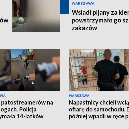
WARSZAWA
Wsiadł pijany za kie
ków
powstrzymało go sz
zakazów
AWA
WARSZAWA
 patostreamerów na
Napastnicy chcieli wci
nogach. Policja
ofiarę do samochodu. 
ymała 14-latków
później wpadli w ręce po