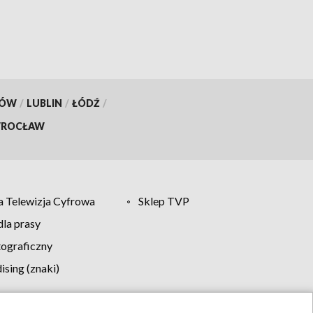
KÓW
/
LUBLIN
/
ŁÓDŹ
/
ROCŁAW
 Telewizja Cyfrowa
Sklep TVP
la prasy
tograficzny
sing (znaki)