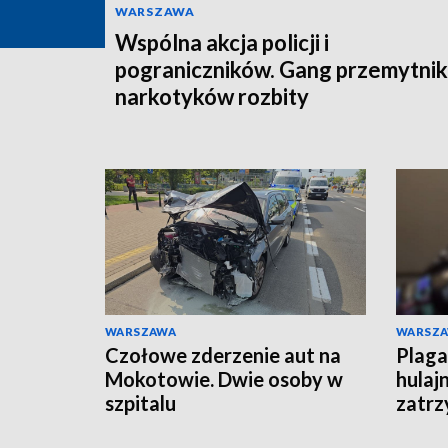
WARSZAWA
Wspólna akcja policji i
pograniczników. Gang przemytni
narkotyków rozbity
WARSZAWA
WARSZ
Czołowe zderzenie aut na
Plaga
Mokotowie. Dwie osoby w
hulaj
szpitalu
zatrz