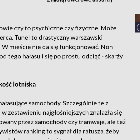
wie czy to psychiczne czy fizyczne. Może
rca. Tunel to drastyczny warszawski
 - W mieście nie da się funkcjonować. Non
d tego hałasu i się po prostu odciąć - skarży
ość lotniska
hałasujące samochody. Szczególnie te z
 zestawieniu najgłośniejszych znalazła się
owany przez samochody czy tramwaje, ale też
ywistów ranking to sygnał dla ratusza, żeby