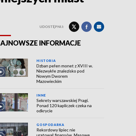
UDOSTĘPNIJ:
AJNOWSZE INFORMACJE
HISTORIA
Dzban pełen monet z XVIII w.
Niezwykłe znalezisko pod
Nowym Dworem
Mazowieckim
INNE
Sekrety warszawskiej Pragi.
Ponad 120 kapliczek czeka na
odkrycie
GOSPODARKA
Rekordowy lipiec nie
uratował finansów. Masowe