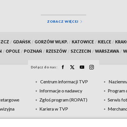
ZOBACZ WIĘCEJ
SZCZ
/
GDAŃSK
/
GORZÓW WLKP.
/
KATOWICE
/
KIELCE
/
KRA
N
/
OPOLE
/
POZNAŃ
/
RZESZÓW
/
SZCZECIN
/
WARSZAWA
/
W
Dołącz do nas:
Centrum informacji TVP
Naziemna
Informacje o nadawcy
Program d
zetargowe
Zgłoś program (ROPAT)
Serwis fo
wizyjna
Kariera w TVP
Merchandi