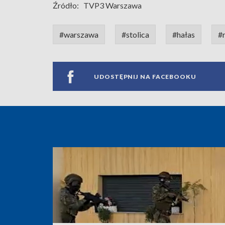
Źródło:
TVP3 Warszawa
#warszawa
#stolica
#hałas
#
UDOSTĘPNIJ NA FACEBOOKU