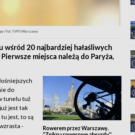
py / fot. TVP3 Warszawa
cu wśród 20 najbardziej hałaśliwych
 Pierwsze miejsca należą do Paryża,
łośniejszych
nie do
w tunelu tuż
uż jest tak
tu jest, to są
wzrasta -
Rowerem przez Warszawę.
''Znikną rowerowe absurdy''