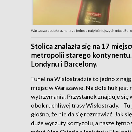
Warszawa została uznana za jedno z najgłośniejszych miast Euro
Stolica znalazła się na 17 miejs
metropolii starego kontynentu.
Londynu i Barcelony.
Tunel na Wisłostradzie to jedno z najg
miejsc w Warszawie. Na dole huk jest 
wytrzymania. Przystanek znajduje się 
obok ruchliwej trasy Wisłostrady. - Tu j
głośno, że nie da się rozmawiać. Jak się 
duże wyrzuty kortyzolu, a nasze tętno 
mówi Alan Grinde z Instytutu Ekologii