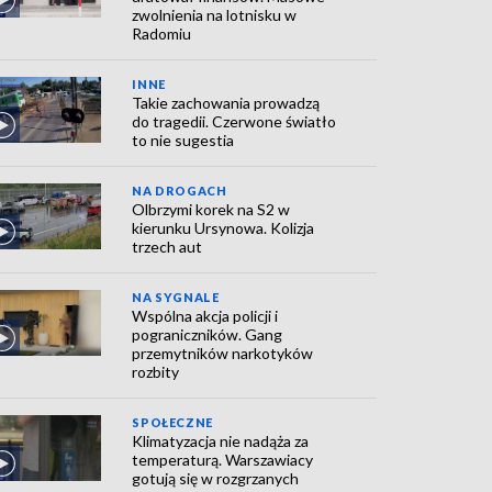
zwolnienia na lotnisku w
Radomiu
INNE
Takie zachowania prowadzą
do tragedii. Czerwone światło
to nie sugestia
NA DROGACH
Olbrzymi korek na S2 w
kierunku Ursynowa. Kolizja
trzech aut
NA SYGNALE
Wspólna akcja policji i
pograniczników. Gang
przemytników narkotyków
rozbity
SPOŁECZNE
Klimatyzacja nie nadąża za
temperaturą. Warszawiacy
gotują się w rozgrzanych