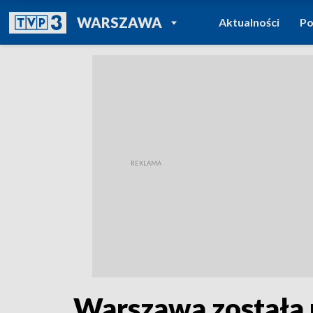
POWRÓT DO
WARSZAWA
Aktualności
Po
TVP REGIONY
Warszawa została u