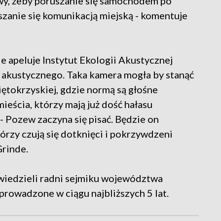
wy, żeby poruszanie się samochodem po
uszanie się komunikacją miejską - komentuje
e apeluje Instytut Ekologii Akustycznej
u akustycznego. Taka kamera mogła by stanąć
więtokrzyskiej, gdzie normą są głośne
ieścia, którzy mają już dość hałasu
- Pozew zaczyna się pisać. Będzie on
órzy czują się dotknięci i pokrzywdzeni
Grinde.
wiedzieli radni sejmiku województwa
rowadzone w ciągu najbliższych 5 lat.