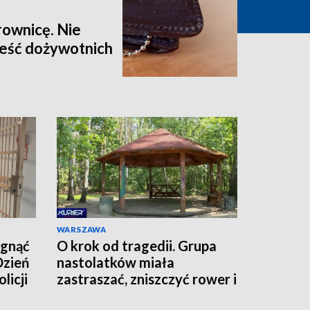
rownicę. Nie
eść dożywotnich
WARSZAWA
ągnąć
O krok od tragedii. Grupa
Dzień
nastolatków miała
licji
zastraszać, zniszczyć rower i
grozić nożem