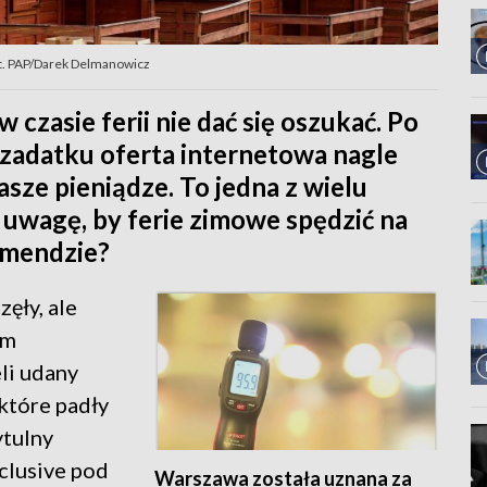
ot. PAP/Darek Delmanowicz
w czasie ferii nie dać się oszukać. Po
 zadatku oferta internetowa nagle
sze pieniądze. To jedna z wielu
uwagę, by ferie zimowe spędzić na
omendzie?
ęły, ale
ym
li udany
 które padły
ytulny
nclusive pod
Warszawa została uznana za