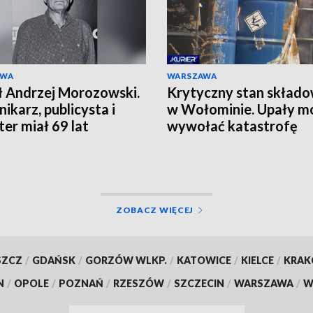
AWA
WARSZAWA
 Andrzej Morozowski.
Krytyczny stan składo
nikarz, publicysta i
w Wołominie. Upały m
ter miał 69 lat
wywołać katastrofę
ZOBACZ WIĘCEJ
SZCZ
/
GDAŃSK
/
GORZÓW WLKP.
/
KATOWICE
/
KIELCE
/
KRA
N
/
OPOLE
/
POZNAŃ
/
RZESZÓW
/
SZCZECIN
/
WARSZAWA
/
W