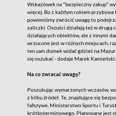
Wskazówek na "bezpieczny zakup" wyp
więcej. Bo z każdym rokiem przybywa t
powinniśmy zwrócić uwagę to podejrza
zaliczki. Oszuści działają też w drugą 
działających obiektów, ale z innymi da
wrzucone jest w różnych miejscach, ra
ten sam domek widać gdzieś na Mazura
się oszukać - dodaje Marek Kamieński.
Na co zwracać uwagę?
Poszukując wymarzonych wczasów, wart
z kilku źródeł. Te, znajdujące się bez
fałszywe. Ministerstwo Sportu i Tury
krótkoterminowego. Planowane jest st