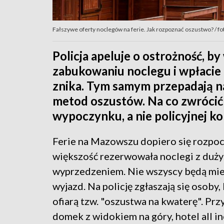
Fałszywe oferty noclegów na ferie. Jak rozpoznać oszustwo? / f
Policja apeluje o ostrożność, by 
zabukowaniu noclegu i wpłacie
znika. Tym samym przepadają na
metod oszustów. Na co zwrócić 
wypoczynku, a nie policyjnej k
Ferie na Mazowszu dopiero się rozpocz
większość rezerwowała noclegi z duż
wyprzedzeniem. Nie wszyscy będą mie
wyjazd. Na policję zgłaszają się osoby,
ofiarą tzw. "oszustwa na kwaterę". Prz
domek z widokiem na góry, hotel all i