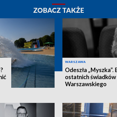
ZOBACZ TAKŻE
WARSZAWA
e?
Odeszła „Myszka”. B
nić
ostatnich świadków
Warszawskiego