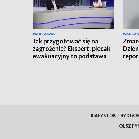
WARSZAWA
WARSZ
Jak przygotować się na
Zmarł
zagrożenie? Ekspert: plecak
Dzien
ewakuacyjny to podstawa
repor
BIAŁYSTOK
/
BYDGO
OLSZTY