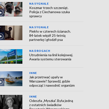
NA SYGNALE
Koszmar trzech szczeniąt.
Policja z Ciechanowa szuka
sprawcy
NA SYGNALE
Piekło w czterech ścianach.
84-latek więził 25-letnią
partnerkę i głodził psa
NA DROGACH
Utrudnienia na linii kolejowej.
Awaria systemu sterowania
INNE
Jak przetrwać upały w
Warszawie? Sprawdź, gdzie
odpocząć i nawodnić organizm
INNE
Odeszła „Myszka”. Była jedną
z ostatnich świadków
Powstania Warszawskiego