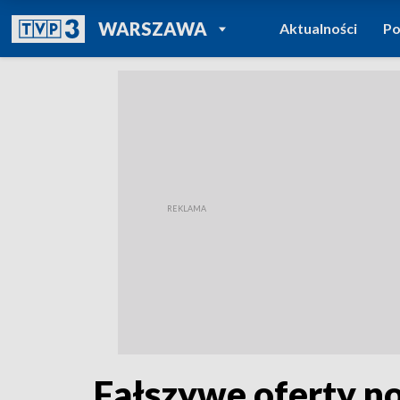
POWRÓT DO
WARSZAWA
Aktualności
Po
TVP REGIONY
Fałszywe oferty no