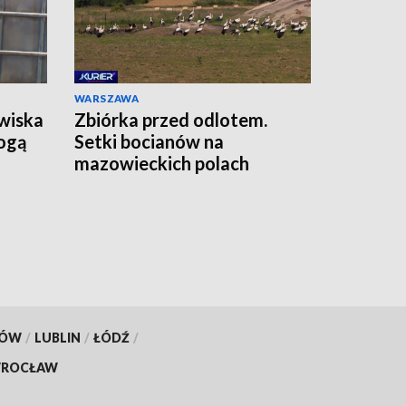
WARSZAWA
wiska
Zbiórka przed odlotem.
ogą
Setki bocianów na
mazowieckich polach
KÓW
/
LUBLIN
/
ŁÓDŹ
/
ROCŁAW