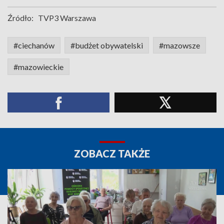
Źródło:
TVP3 Warszawa
#ciechanów
#budżet obywatelski
#mazowsze
#mazowieckie
ZOBACZ TAKŻE