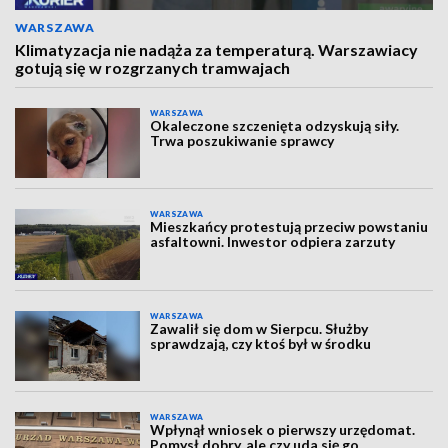
WARSZAWA
Klimatyzacja nie nadąża za temperaturą. Warszawiacy
gotują się w rozgrzanych tramwajach
WARSZAWA
Okaleczone szczenięta odzyskują siły.
Trwa poszukiwanie sprawcy
WARSZAWA
Mieszkańcy protestują przeciw powstaniu
asfaltowni. Inwestor odpiera zarzuty
WARSZAWA
Zawalił się dom w Sierpcu. Służby
sprawdzają, czy ktoś był w środku
WARSZAWA
Wpłynął wniosek o pierwszy urzędomat.
Pomysł dobry, ale czy uda się go