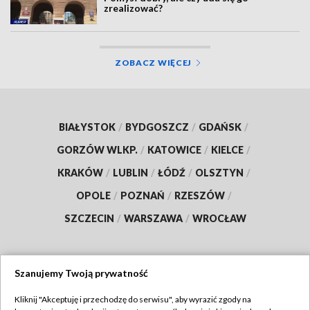
zrealizować?
ZOBACZ WIĘCEJ
BIAŁYSTOK
/
BYDGOSZCZ
/
GDAŃSK
/
GORZÓW WLKP.
/
KATOWICE
/
KIELCE
/
KRAKÓW
/
LUBLIN
/
ŁÓDŹ
/
OLSZTYN
/
OPOLE
/
POZNAŃ
/
RZESZÓW
/
SZCZECIN
/
WARSZAWA
/
WROCŁAW
Szanujemy Twoją prywatność
Dołącz do nas:
Kliknij "Akceptuję i przechodzę do serwisu", aby wyrazić zgody na