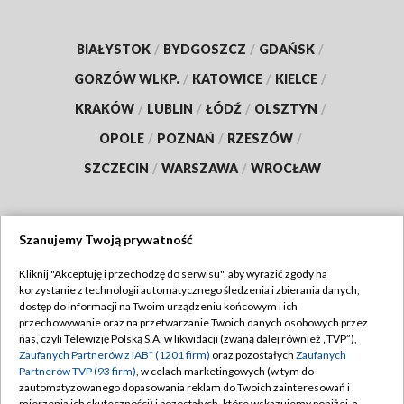
BIAŁYSTOK
/
BYDGOSZCZ
/
GDAŃSK
/
GORZÓW WLKP.
/
KATOWICE
/
KIELCE
/
KRAKÓW
/
LUBLIN
/
ŁÓDŹ
/
OLSZTYN
/
OPOLE
/
POZNAŃ
/
RZESZÓW
/
SZCZECIN
/
WARSZAWA
/
WROCŁAW
Szanujemy Twoją prywatność
Dołącz do nas:
Kliknij "Akceptuję i przechodzę do serwisu", aby wyrazić zgody na
korzystanie z technologii automatycznego śledzenia i zbierania danych,
TVP
dostęp do informacji na Twoim urządzeniu końcowym i ich
Abonament TVP
przechowywanie oraz na przetwarzanie Twoich danych osobowych przez
Regulamin TVP
nas, czyli Telewizję Polską S.A. w likwidacji (zwaną dalej również „TVP”),
Emisja w TVP
Polityka prywatności
Zaufanych Partnerów z IAB* (1201 firm)
oraz pozostałych
Zaufanych
Partnerów TVP (93 firm)
, w celach marketingowych (w tym do
Centrum informacji TVP
Moje zgody
zautomatyzowanego dopasowania reklam do Twoich zainteresowań i
mierzenia ich skuteczności) i pozostałych, które wskazujemy poniżej, a