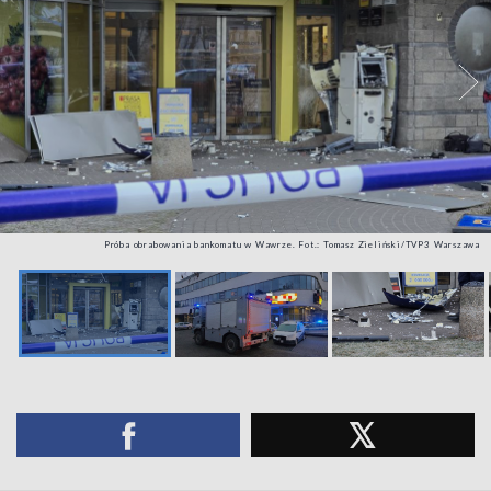
Próba obrabowania bankomatu w Wawrze. Fot.: Tomasz Zieliński/TVP3 Warszawa