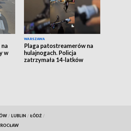
WARSZAWA
 na
Plaga patostreamerów na
y w
hulajnogach. Policja
zatrzymała 14-latków
KÓW
/
LUBLIN
/
ŁÓDŹ
/
ROCŁAW