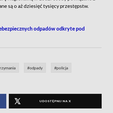
e są o aż dziesięć tysięcy przestępstw.
ebezpiecznych odpadów odkryte pod
rzymania
#odpady
#policja
UDOSTĘPNIJ NA X