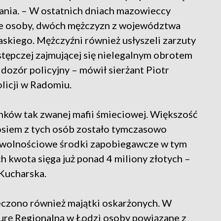
mania. – W ostatnich dniach mazowieccy
jne osoby, dwóch mężczyzn z województwa
kiego. Mężczyźni również usłyszeli zarzuty
stępczej zajmującej się nielegalnym obrotem
ozór policyjny – mówił sierżant Piotr
icji w Radomiu.
nków tak zwanej mafii śmieciowej. Większość
a osiem z tych osób zostało tymczasowo
 wolnościowe środki zapobiegawcze w tym
h kwota sięga już ponad 4 miliony złotych –
Kucharska.
ieczono również majątki oskarżonych. W
urę Regionalną w Łodzi osoby powiązane z