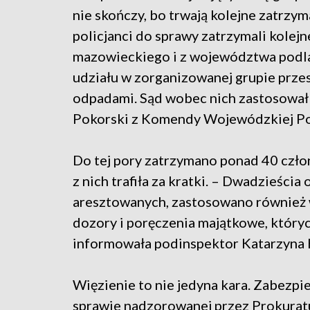
nie skończy, bo trwają kolejne zatrzy
policjanci do sprawy zatrzymali kole
mazowieckiego i z województwa podlas
udziału w zorganizowanej grupie prze
odpadami. Sąd wobec nich zastosował d
Pokorski z Komendy Wojewódzkiej Pol
Do tej pory zatrzymano ponad 40 czło
z nich trafiła za kratki. – Dwadzieści
aresztowanych, zastosowano również
dozory i poręczenia majątkowe, któryc
informowała podinspektor Katarzyna 
Więzienie to nie jedyna kara. Zabezp
sprawie nadzorowanej przez Prokurat