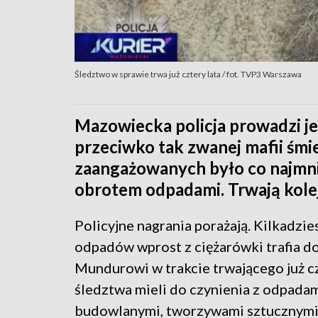
Śledztwo w sprawie trwa już cztery lata / fot. TVP3 Warszawa
Mazowiecka policja prowadzi je
przeciwko tak zwanej mafii śmi
zaangażowanych było co najmni
obrotem odpadami. Trwają kole
Policyjne nagrania porażają. Kilkadzie
odpadów wprost z ciężarówki trafia do
Mundurowi w trakcie trwającego już cz
śledztwa mieli do czynienia z odpada
budowlanymi, tworzywami sztucznymi,