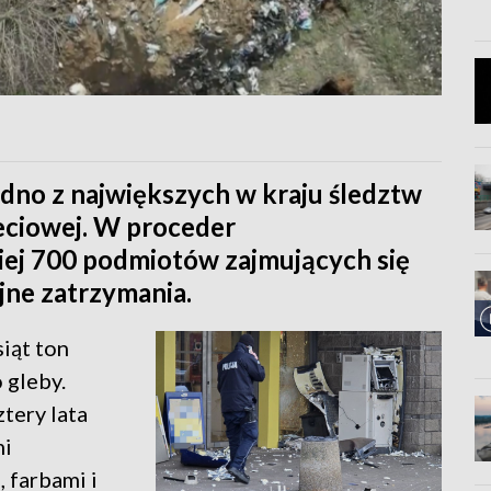
dno z największych w kraju śledztw
eciowej. W proceder
ej 700 podmiotów zajmujących się
jne zatrzymania.
siąt ton
 gleby.
tery lata
mi
 farbami i