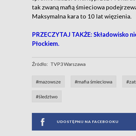
tak zwaną mafią śmieciowa podejrzewan
Maksymalna kara to 10 lat więzienia.
PRZECZYTAJ TAKŻE: Składowisko ni
Płockiem.
Źródło:
TVP3 Warszawa
#mazowsze
#mafia śmieciowa
#zat
#śledztwo
UDOSTĘPNIJ NA FACEBOOKU