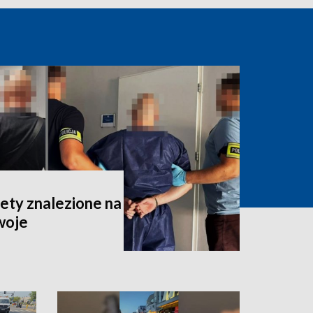
iety znalezione na
woje