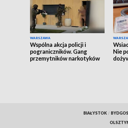
WARSZAWA
WARSZ
Wspólna akcja policji i
Wsiad
pograniczników. Gang
Nie p
przemytników narkotyków
doży
rozbity
BIAŁYSTOK
/
BYDGO
OLSZTY