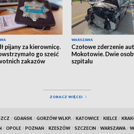
AWA
WARSZAWA
ł pijany za kierownicę.
Czołowe zderzenie aut
owstrzymało go sześć
Mokotowie. Dwie osob
wotnich zakazów
szpitalu
ZOBACZ WIĘCEJ
SZCZ
/
GDAŃSK
/
GORZÓW WLKP.
/
KATOWICE
/
KIELCE
/
KRA
N
/
OPOLE
/
POZNAŃ
/
RZESZÓW
/
SZCZECIN
/
WARSZAWA
/
W