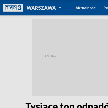
POWRÓT DO
WARSZAWA
Aktualności
Po
TVP REGIONY
Tysiące ton odpad