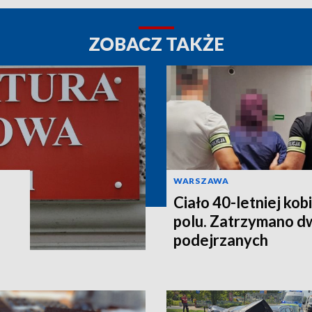
ZOBACZ TAKŻE
WARSZAWA
Ciało 40-letniej kob
polu. Zatrzymano d
podejrzanych