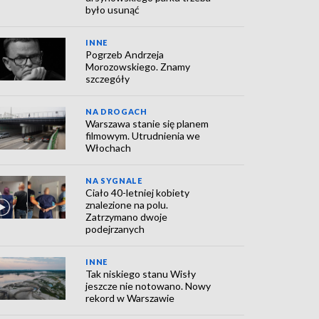
było usunąć
INNE
Pogrzeb Andrzeja
Morozowskiego. Znamy
szczegóły
NA DROGACH
Warszawa stanie się planem
filmowym. Utrudnienia we
Włochach
NA SYGNALE
Ciało 40-letniej kobiety
znalezione na polu.
Zatrzymano dwoje
podejrzanych
INNE
Tak niskiego stanu Wisły
jeszcze nie notowano. Nowy
rekord w Warszawie