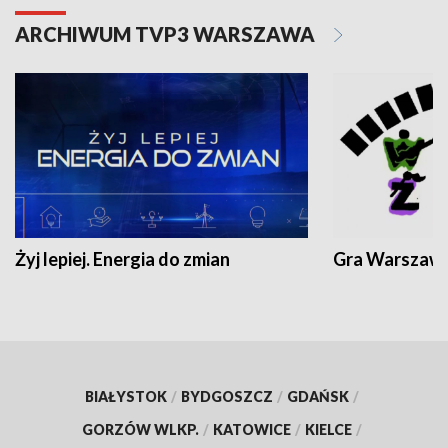
ARCHIWUM TVP3 WARSZAWA
Żyj lepiej. Energia do zmian
Gra Warszaw
BIAŁYSTOK
/
BYDGOSZCZ
/
GDAŃSK
/
GORZÓW WLKP.
/
KATOWICE
/
KIELCE
/