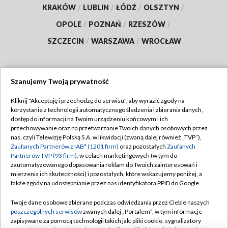
KRAKÓW
/
LUBLIN
/
ŁÓDŹ
/
OLSZTYN
/
OPOLE
/
POZNAŃ
/
RZESZÓW
/
SZCZECIN
/
WARSZAWA
/
WROCŁAW
Szanujemy Twoją prywatność
Dołącz do nas:
Kliknij "Akceptuję i przechodzę do serwisu", aby wyrazić zgody na
korzystanie z technologii automatycznego śledzenia i zbierania danych,
TVP
dostęp do informacji na Twoim urządzeniu końcowym i ich
Abonament TVP
przechowywanie oraz na przetwarzanie Twoich danych osobowych przez
Regulamin TVP
nas, czyli Telewizję Polską S.A. w likwidacji (zwaną dalej również „TVP”),
Emisja w TVP
Zaufanych Partnerów z IAB* (1201 firm)
oraz pozostałych
Zaufanych
Polityka prywatności
Partnerów TVP (93 firm)
, w celach marketingowych (w tym do
Centrum informacji TVP
Moje zgody
zautomatyzowanego dopasowania reklam do Twoich zainteresowań i
mierzenia ich skuteczności) i pozostałych, które wskazujemy poniżej, a
Naziemna Telewizja Cyfrowa
Pomoc
także zgody na udostępnianie przez nas identyfikatora PPID do Google.
Sklep TVP
Biuro reklamy
Twoje dane osobowe zbierane podczas odwiedzania przez Ciebie naszych
Rada Programowa
poszczególnych serwisów
zwanych dalej „Portalem”, w tym informacje
Kontakt
zapisywane za pomocą technologii takich jak: pliki cookie, sygnalizatory
System NOS