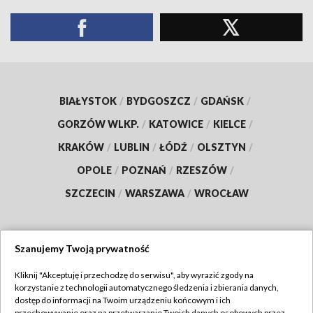
BIAŁYSTOK
/
BYDGOSZCZ
/
GDAŃSK
/
GORZÓW WLKP.
/
KATOWICE
/
KIELCE
/
KRAKÓW
/
LUBLIN
/
ŁÓDŹ
/
OLSZTYN
/
OPOLE
/
POZNAŃ
/
RZESZÓW
/
SZCZECIN
/
WARSZAWA
/
WROCŁAW
Szanujemy Twoją prywatność
Dołącz do nas:
Kliknij "Akceptuję i przechodzę do serwisu", aby wyrazić zgody na
korzystanie z technologii automatycznego śledzenia i zbierania danych,
TVP
dostęp do informacji na Twoim urządzeniu końcowym i ich
przechowywanie oraz na przetwarzanie Twoich danych osobowych przez