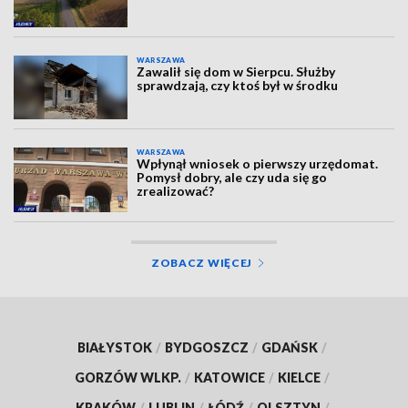
WARSZAWA
Zawalił się dom w Sierpcu. Służby
sprawdzają, czy ktoś był w środku
WARSZAWA
Wpłynął wniosek o pierwszy urzędomat.
Pomysł dobry, ale czy uda się go
zrealizować?
ZOBACZ WIĘCEJ
BIAŁYSTOK
/
BYDGOSZCZ
/
GDAŃSK
/
GORZÓW WLKP.
/
KATOWICE
/
KIELCE
/
KRAKÓW
/
LUBLIN
/
ŁÓDŹ
/
OLSZTYN
/