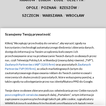
OPOLE
/
POZNAŃ
/
RZESZÓW
/
SZCZECIN
/
WARSZAWA
/
WROCŁAW
Szanujemy Twoją prywatność
Dołącz do nas:
Kliknij "Akceptuję i przechodzę do serwisu", aby wyrazić zgody na
korzystanie z technologii automatycznego śledzenia i zbierania danych,
TVP
dostęp do informacji na Twoim urządzeniu końcowym i ich
Abonament TVP
przechowywanie oraz na przetwarzanie Twoich danych osobowych przez
Regulamin TVP
nas, czyli Telewizję Polską S.A. w likwidacji (zwaną dalej również „TVP”),
Emisja w TVP
Polityka prywatności
Zaufanych Partnerów z IAB* (1201 firm)
oraz pozostałych
Zaufanych
Partnerów TVP (93 firm)
, w celach marketingowych (w tym do
Centrum informacji TVP
Moje zgody
zautomatyzowanego dopasowania reklam do Twoich zainteresowań i
mierzenia ich skuteczności) i pozostałych, które wskazujemy poniżej, a
Naziemna Telewizja Cyfrowa
Pomoc
także zgody na udostępnianie przez nas identyfikatora PPID do Google.
Sklep TVP
Biuro reklamy
Twoje dane osobowe zbierane podczas odwiedzania przez Ciebie naszych
Rada Programowa
Kontakt
poszczególnych serwisów
zwanych dalej „Portalem”, w tym informacje
zapisywane za pomocą technologii takich jak: pliki cookie, sygnalizatory
System NOS
WWW lub innych podobnych technologii umożliwiających świadczenie