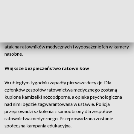
będą dwie czy trzy takie kamizelki. Podkreślił, że składy
zespołów ratownictwa medycznego są dwu lub
trzyosobowe.
Zespół w Ministerstwie Zdrowia, z udziałem środowiska
ratowników medycznych analizuje m.in. podniesienie kar za
atak na ratowników medycznych i wyposażenie ich w kamery
nasobne.
Większe bezpieczeństwo ratowników
W ubiegłym tygodniu zapadły pierwsze decyzje. Dla
członków zespołów ratownictwa medycznego zostaną
kupione kamizelki nożoodporne, a opieka psychologiczna
nad nimi będzie zagwarantowana w ustawie. Policja
przeprowadzi szkolenia z samoobrony dla zespołów
ratownictwa medycznego. Przeprowadzona zostanie
społeczna kampania edukacyjna.