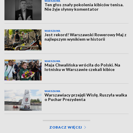
WARSZAWA
Ten głos znały pokolenia kibiców tenisa.
Nie żyje słynny komentator
WARSZAWA
Jest rekord! Warszawski Rowerowy Maj z
najlepszym wynikiem w historii
WARSZAWA
Maja Chwalińska wróciła do Polski. Na
lotnisku w Warszawie czekali kibice
WARSZAWA
Warszawiacy przejęli Wisłę. Ruszyła walka
o Puchar Prezydenta
ZOBACZ WIĘCEJ