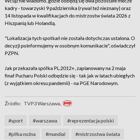
Wciąż nie wiadomo, gdzie odbędą się dwa pozostałe mecze
kadry - towarzyski 9 października (rywal też nieznany) oraz
14 listopada w kwalifikacjach do mistrzostw świata 2026 z
Hiszpanią lub Holandią.
"Lokalizacja tych spotkań nie została dotychczas ustalona. O
decyzji poinformujemy w osobnym komunikacie", oświadczył
PZPN.
Jak przekazała spółka PL.2012+, zaplanowany na 2 maja
finał Pucharu Polski odbędzie się - tak jak w latach ubiegłych
(z wyjątkiem okresu pandemii) - na PGE Narodowym.
Źródło:
TVP3 Warszawa,
#sport
#warszawa
#reprezentacja polski
#piłka nożna
#mundial
#mistrzostwa świata