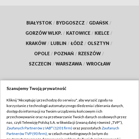
BIAŁYSTOK
/
BYDGOSZCZ
/
GDAŃSK
/
GORZÓW WLKP.
/
KATOWICE
/
KIELCE
/
KRAKÓW
/
LUBLIN
/
ŁÓDŹ
/
OLSZTYN
/
OPOLE
/
POZNAŃ
/
RZESZÓW
/
SZCZECIN
/
WARSZAWA
/
WROCŁAW
Szanujemy Twoją prywatność
Dołącz do nas:
Kliknij "Akceptuję i przechodzę do serwisu", aby wyrazić zgody na
korzystanie z technologii automatycznego śledzenia i zbierania danych,
TVP
dostęp do informacji na Twoim urządzeniu końcowym i ich
Abonament TVP
przechowywanie oraz na przetwarzanie Twoich danych osobowych przez
Regulamin TVP
nas, czyli Telewizję Polską S.A. w likwidacji (zwaną dalej również „TVP”),
Emisja w TVP
Polityka prywatności
Zaufanych Partnerów z IAB* (1201 firm)
oraz pozostałych
Zaufanych
Partnerów TVP (93 firm)
, w celach marketingowych (w tym do
Centrum informacji TVP
Moje zgody