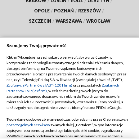
KRAKÓW
/
LUBLIN
/
ŁÓDŹ
/
OLSZTYN
/
OPOLE
/
POZNAŃ
/
RZESZÓW
/
SZCZECIN
/
WARSZAWA
/
WROCŁAW
Szanujemy Twoją prywatność
Dołącz do nas:
Kliknij "Akceptuję i przechodzę do serwisu", aby wyrazić zgody na
korzystanie z technologii automatycznego śledzenia i zbierania danych,
TVP
dostęp do informacji na Twoim urządzeniu końcowym i ich
Abonament TVP
przechowywanie oraz na przetwarzanie Twoich danych osobowych przez
Regulamin TVP
nas, czyli Telewizję Polską S.A. w likwidacji (zwaną dalej również „TVP”),
Emisja w TVP
Polityka prywatności
Zaufanych Partnerów z IAB* (1201 firm)
oraz pozostałych
Zaufanych
Partnerów TVP (93 firm)
, w celach marketingowych (w tym do
Centrum informacji TVP
Moje zgody
zautomatyzowanego dopasowania reklam do Twoich zainteresowań i
mierzenia ich skuteczności) i pozostałych, które wskazujemy poniżej, a
Naziemna Telewizja Cyfrowa
Pomoc
także zgody na udostępnianie przez nas identyfikatora PPID do Google.
Sklep TVP
Biuro reklamy
Twoje dane osobowe zbierane podczas odwiedzania przez Ciebie naszych
Rada Programowa
Kontakt
poszczególnych serwisów
zwanych dalej „Portalem”, w tym informacje
zapisywane za pomocą technologii takich jak: pliki cookie, sygnalizatory
System NOS
WWW lub innych podobnych technologii umożliwiających świadczenie