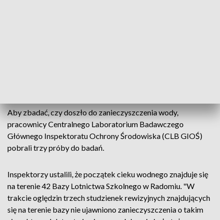
strażacy. "Inspektorzy przeprowadzili oględziny cieku
wodnego na odcinku pomiędzy ul. Sadków i do strugi Potoku
Północnego. W rejonie kolektora wylotowego
zlokalizowanego ok. 200-300 m od skrzyżowania ulic
Porannej i Niklowej stwierdzono ciemnobrązowe
zabarwienie wody oraz silnie wyczuwalną woń
przypominającą zapach substancji ropopochodnych" –
przekazał WIOŚ.
Aby zbadać, czy doszło do zanieczyszczenia wody,
pracownicy Centralnego Laboratorium Badawczego
Głównego Inspektoratu Ochrony Środowiska (CLB GIOŚ)
pobrali trzy próby do badań.
Inspektorzy ustalili, że początek cieku wodnego znajduje się
na terenie 42 Bazy Lotnictwa Szkolnego w Radomiu. "W
trakcie oględzin trzech studzienek rewizyjnych znajdujących
się na terenie bazy nie ujawniono zanieczyszczenia o takim