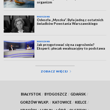
organizm
WARSZAWA
Odeszła „Myszka”. Była jedną z ostatnich
świadków Powstania Warszawskiego
WARSZAWA
Jak przygotować się na zagrożenie?
Ekspert: plecak ewakuacyjny to podstawa
ZOBACZ WIĘCEJ
BIAŁYSTOK
/
BYDGOSZCZ
/
GDAŃSK
/
GORZÓW WLKP.
/
KATOWICE
/
KIELCE
/