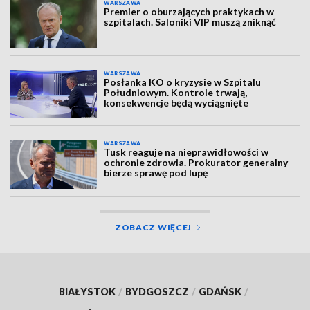
WARSZAWA
Premier o oburzających praktykach w
szpitalach. Saloniki VIP muszą zniknąć
WARSZAWA
Posłanka KO o kryzysie w Szpitalu
Południowym. Kontrole trwają,
konsekwencje będą wyciągnięte
WARSZAWA
Tusk reaguje na nieprawidłowości w
ochronie zdrowia. Prokurator generalny
bierze sprawę pod lupę
ZOBACZ WIĘCEJ
BIAŁYSTOK
/
BYDGOSZCZ
/
GDAŃSK
/