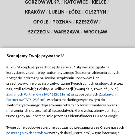
GORZÓW WLKP.
/
KATOWICE
/
KIELCE
/
KRAKÓW
/
LUBLIN
/
ŁÓDŹ
/
OLSZTYN
/
OPOLE
/
POZNAŃ
/
RZESZÓW
/
SZCZECIN
/
WARSZAWA
/
WROCŁAW
Szanujemy Twoją prywatność
Dołącz do nas:
Kliknij "Akceptuję i przechodzę do serwisu", aby wyrazić zgody na
korzystanie z technologii automatycznego śledzenia i zbierania danych,
TVP
dostęp do informacji na Twoim urządzeniu końcowym i ich
Abonament TVP
przechowywanie oraz na przetwarzanie Twoich danych osobowych przez
Regulamin TVP
nas, czyli Telewizję Polską S.A. w likwidacji (zwaną dalej również „TVP”),
Emisja w TVP
Polityka prywatności
Zaufanych Partnerów z IAB* (1201 firm)
oraz pozostałych
Zaufanych
Partnerów TVP (93 firm)
, w celach marketingowych (w tym do
Centrum informacji TVP
Moje zgody
zautomatyzowanego dopasowania reklam do Twoich zainteresowań i
mierzenia ich skuteczności) i pozostałych, które wskazujemy poniżej, a
Naziemna Telewizja Cyfrowa
Pomoc
także zgody na udostępnianie przez nas identyfikatora PPID do Google.
Sklep TVP
Biuro reklamy
Twoje dane osobowe zbierane podczas odwiedzania przez Ciebie naszych
Rada Programowa
Kontakt
poszczególnych serwisów
zwanych dalej „Portalem”, w tym informacje