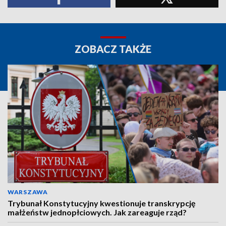
ZOBACZ TAKŻE
WARSZAWA
Trybunał Konstytucyjny kwestionuje transkrypcję
małżeństw jednopłciowych. Jak zareaguje rząd?