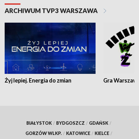
ARCHIWUM TVP3 WARSZAWA
Żyj lepiej. Energia do zmian
Gra Warszaw
BIAŁYSTOK
/
BYDGOSZCZ
/
GDAŃSK
/
GORZÓW WLKP.
/
KATOWICE
/
KIELCE
/