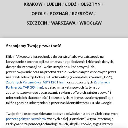
KRAKÓW
/
LUBLIN
/
ŁÓDŹ
/
OLSZTYN
/
OPOLE
/
POZNAŃ
/
RZESZÓW
/
SZCZECIN
/
WARSZAWA
/
WROCŁAW
Szanujemy Twoją prywatność
Dołącz do nas:
Kliknij "Akceptuję i przechodzę do serwisu", aby wyrazić zgody na
korzystanie z technologii automatycznego śledzenia i zbierania danych,
TVP
dostęp do informacji na Twoim urządzeniu końcowym i ich
Abonament TVP
przechowywanie oraz na przetwarzanie Twoich danych osobowych przez
Regulamin TVP
nas, czyli Telewizję Polską S.A. w likwidacji (zwaną dalej również „TVP”),
Emisja w TVP
Zaufanych Partnerów z IAB* (1201 firm)
oraz pozostałych
Zaufanych
Polityka prywatności
Partnerów TVP (93 firm)
, w celach marketingowych (w tym do
Centrum informacji TVP
Moje zgody
zautomatyzowanego dopasowania reklam do Twoich zainteresowań i
mierzenia ich skuteczności) i pozostałych, które wskazujemy poniżej, a
Naziemna Telewizja Cyfrowa
Pomoc
także zgody na udostępnianie przez nas identyfikatora PPID do Google.
Sklep TVP
Biuro reklamy
Twoje dane osobowe zbierane podczas odwiedzania przez Ciebie naszych
Rada Programowa
poszczególnych serwisów
zwanych dalej „Portalem”, w tym informacje
Kontakt
zapisywane za pomocą technologii takich jak: pliki cookie, sygnalizatory
System NOS