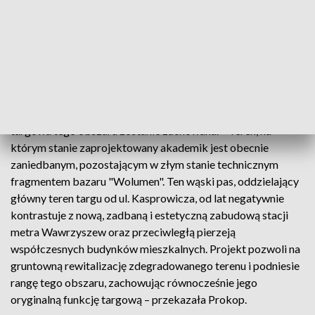
handlowych.
Akademik zamiast stoisk
Społem otrzymało pozwolenie na budowę tam akademika
wraz z powierzchnią handlowo-usługową. Prezes zarządu
WSS Społem Żoliborz Ewa Prokop obiecuje, że funkcja
targowa tego obszaru zostanie zachowana. – Teren, na
którym stanie zaprojektowany akademik jest obecnie
zaniedbanym, pozostającym w złym stanie technicznym
fragmentem bazaru "Wolumen". Ten wąski pas, oddzielający
główny teren targu od ul. Kasprowicza, od lat negatywnie
kontrastuje z nową, zadbaną i estetyczną zabudową stacji
metra Wawrzyszew oraz przeciwległą pierzeją
współczesnych budynków mieszkalnych. Projekt pozwoli na
gruntowną rewitalizację zdegradowanego terenu i podniesie
rangę tego obszaru, zachowując równocześnie jego
oryginalną funkcję targową – przekazała Prokop.