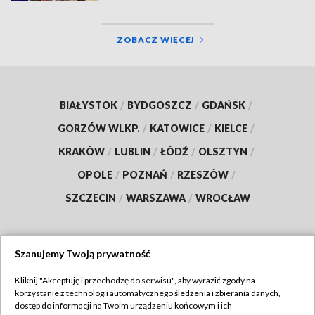
ZOBACZ WIĘCEJ
BIAŁYSTOK
/
BYDGOSZCZ
/
GDAŃSK
/
GORZÓW WLKP.
/
KATOWICE
/
KIELCE
/
KRAKÓW
/
LUBLIN
/
ŁÓDŹ
/
OLSZTYN
/
OPOLE
/
POZNAŃ
/
RZESZÓW
/
SZCZECIN
/
WARSZAWA
/
WROCŁAW
Szanujemy Twoją prywatność
Dołącz do nas:
Kliknij "Akceptuję i przechodzę do serwisu", aby wyrazić zgody na
korzystanie z technologii automatycznego śledzenia i zbierania danych,
TVP
dostęp do informacji na Twoim urządzeniu końcowym i ich