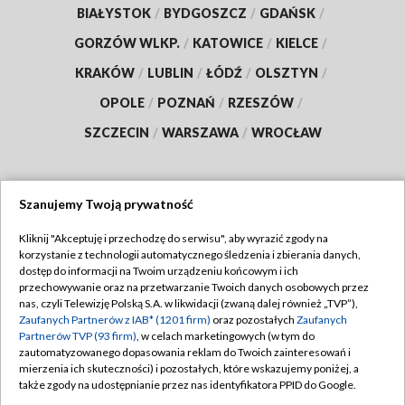
BIAŁYSTOK
/
BYDGOSZCZ
/
GDAŃSK
/
GORZÓW WLKP.
/
KATOWICE
/
KIELCE
/
KRAKÓW
/
LUBLIN
/
ŁÓDŹ
/
OLSZTYN
/
OPOLE
/
POZNAŃ
/
RZESZÓW
/
SZCZECIN
/
WARSZAWA
/
WROCŁAW
Szanujemy Twoją prywatność
Dołącz do nas:
Kliknij "Akceptuję i przechodzę do serwisu", aby wyrazić zgody na
korzystanie z technologii automatycznego śledzenia i zbierania danych,
TVP
dostęp do informacji na Twoim urządzeniu końcowym i ich
Abonament TVP
przechowywanie oraz na przetwarzanie Twoich danych osobowych przez
Regulamin TVP
nas, czyli Telewizję Polską S.A. w likwidacji (zwaną dalej również „TVP”),
Emisja w TVP
Polityka prywatności
Zaufanych Partnerów z IAB* (1201 firm)
oraz pozostałych
Zaufanych
Partnerów TVP (93 firm)
, w celach marketingowych (w tym do
Centrum informacji TVP
Moje zgody
zautomatyzowanego dopasowania reklam do Twoich zainteresowań i
mierzenia ich skuteczności) i pozostałych, które wskazujemy poniżej, a
Naziemna Telewizja Cyfrowa
Pomoc
także zgody na udostępnianie przez nas identyfikatora PPID do Google.
Sklep TVP