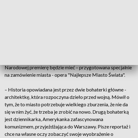
zaangażowani w proces odbudowy. Także planistów –
powiedział Michał Krasucki.
Odbudowa tematem przewodnim Parku Fontann
W ramach obchodów tematem przewodnim tegorocznych
pokazów w Multimedialnym Parku Fontann będzie właśnie
odbudowa stolicy. Z kolei w połowie września w Operze
Narodowej premierę będzie mieć – przygotowana specjalnie
na zamówienie miasta - opera "Najlepsze Miasto Świata".
– Historia opowiadana jest przez dwie bohaterki główne -
architektkę, która rozpoczyna dzieło przed wojną. Mówił o
tym, że to miasto potrzebuje wielkiego zburzenia, że nie da
się w nim żyć, że trzeba je zrobić na nowo. Drugą bohaterką
jest dziennikarka, Amerykanka zafascynowana
komunizmem, przyjeżdżająca do Warszawy. Pisze reportaż i
chce na własne oczy zobaczyć swoje wyobrażenie o