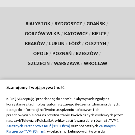
BIAŁYSTOK
/
BYDGOSZCZ
/
GDAŃSK
/
GORZÓW WLKP.
/
KATOWICE
/
KIELCE
/
KRAKÓW
/
LUBLIN
/
ŁÓDŹ
/
OLSZTYN
/
OPOLE
/
POZNAŃ
/
RZESZÓW
/
SZCZECIN
/
WARSZAWA
/
WROCŁAW
Szanujemy Twoją prywatność
Dołącz do nas:
Kliknij "Akceptuję i przechodzę do serwisu", aby wyrazić zgody na
korzystanie z technologii automatycznego śledzenia i zbierania danych,
TVP
dostęp do informacji na Twoim urządzeniu końcowym i ich
Abonament TVP
przechowywanie oraz na przetwarzanie Twoich danych osobowych przez
Regulamin TVP
nas, czyli Telewizję Polską S.A. w likwidacji (zwaną dalej również „TVP”),
Emisja w TVP
Polityka prywatności
Zaufanych Partnerów z IAB* (1201 firm)
oraz pozostałych
Zaufanych
Partnerów TVP (93 firm)
, w celach marketingowych (w tym do
Centrum informacji TVP