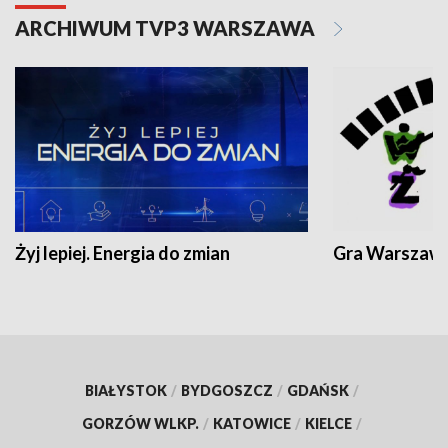
ARCHIWUM TVP3 WARSZAWA
Żyj lepiej. Energia do zmian
Gra Warszaw
BIAŁYSTOK
/
BYDGOSZCZ
/
GDAŃSK
/
GORZÓW WLKP.
/
KATOWICE
/
KIELCE
/