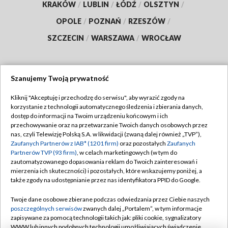
KRAKÓW
/
LUBLIN
/
ŁÓDŹ
/
OLSZTYN
/
OPOLE
/
POZNAŃ
/
RZESZÓW
/
SZCZECIN
/
WARSZAWA
/
WROCŁAW
Szanujemy Twoją prywatność
Dołącz do nas:
Kliknij "Akceptuję i przechodzę do serwisu", aby wyrazić zgody na
korzystanie z technologii automatycznego śledzenia i zbierania danych,
TVP
dostęp do informacji na Twoim urządzeniu końcowym i ich
Abonament TVP
przechowywanie oraz na przetwarzanie Twoich danych osobowych przez
Regulamin TVP
nas, czyli Telewizję Polską S.A. w likwidacji (zwaną dalej również „TVP”),
Emisja w TVP
Zaufanych Partnerów z IAB* (1201 firm)
oraz pozostałych
Zaufanych
Polityka prywatności
Partnerów TVP (93 firm)
, w celach marketingowych (w tym do
Centrum informacji TVP
Moje zgody
zautomatyzowanego dopasowania reklam do Twoich zainteresowań i
mierzenia ich skuteczności) i pozostałych, które wskazujemy poniżej, a
Naziemna Telewizja Cyfrowa
Pomoc
także zgody na udostępnianie przez nas identyfikatora PPID do Google.
Sklep TVP
Biuro reklamy
Twoje dane osobowe zbierane podczas odwiedzania przez Ciebie naszych
Rada Programowa
poszczególnych serwisów
zwanych dalej „Portalem”, w tym informacje
Kontakt
zapisywane za pomocą technologii takich jak: pliki cookie, sygnalizatory
System NOS
WWW lub innych podobnych technologii umożliwiających świadczenie