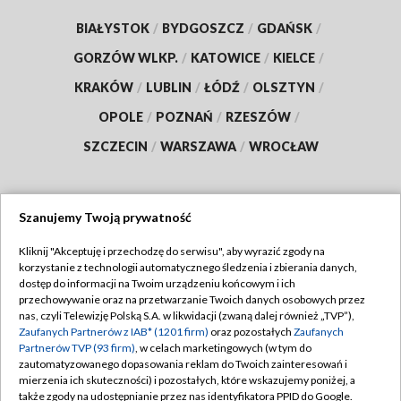
BIAŁYSTOK
/
BYDGOSZCZ
/
GDAŃSK
/
GORZÓW WLKP.
/
KATOWICE
/
KIELCE
/
KRAKÓW
/
LUBLIN
/
ŁÓDŹ
/
OLSZTYN
/
OPOLE
/
POZNAŃ
/
RZESZÓW
/
SZCZECIN
/
WARSZAWA
/
WROCŁAW
Szanujemy Twoją prywatność
Dołącz do nas:
Kliknij "Akceptuję i przechodzę do serwisu", aby wyrazić zgody na
korzystanie z technologii automatycznego śledzenia i zbierania danych,
TVP
dostęp do informacji na Twoim urządzeniu końcowym i ich
Abonament TVP
przechowywanie oraz na przetwarzanie Twoich danych osobowych przez
Regulamin TVP
nas, czyli Telewizję Polską S.A. w likwidacji (zwaną dalej również „TVP”),
Emisja w TVP
Polityka prywatności
Zaufanych Partnerów z IAB* (1201 firm)
oraz pozostałych
Zaufanych
Partnerów TVP (93 firm)
, w celach marketingowych (w tym do
Centrum informacji TVP
Moje zgody
zautomatyzowanego dopasowania reklam do Twoich zainteresowań i
mierzenia ich skuteczności) i pozostałych, które wskazujemy poniżej, a
Naziemna Telewizja Cyfrowa
Pomoc
także zgody na udostępnianie przez nas identyfikatora PPID do Google.