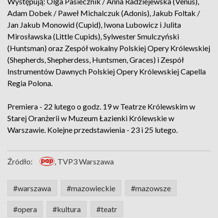
Występują: Olga Pasiecznik / Anna Radziejewska (Venus),
Adam Dobek / Paweł Michalczuk (Adonis), Jakub Foltak /
Jan Jakub Monowid (Cupid), Iwona Lubowicz i Julita
Mirosławska (Little Cupids), Sylwester Smulczyński
(Huntsman) oraz Zespół wokalny Polskiej Opery Królewskiej
(Shepherds, Shepherdess, Huntsmen, Graces) i Zespół
Instrumentów Dawnych Polskiej Opery Królewskiej Capella
Regia Polona.
Premiera - 22 lutego o godz. 19 w Teatrze Królewskim w
Starej Oranżerii w Muzeum Łazienki Królewskie w
Warszawie. Kolejne przedstawienia - 23 i 25 lutego.
Źródło:
, TVP3 Warszawa
#warszawa
#mazowieckie
#mazowsze
#opera
#kultura
#teatr