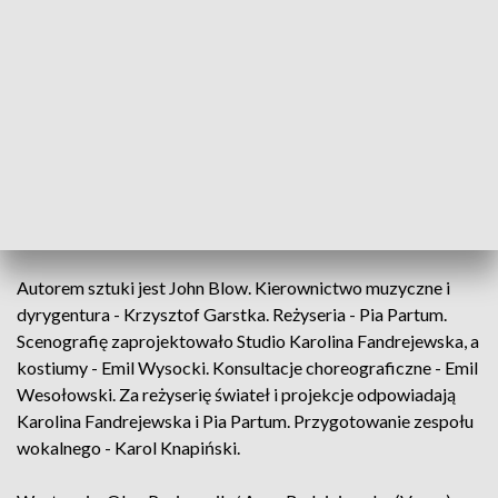
ramionach ukochanej" - napisano o akcji opery.
"Ostatni dialog kochanków, lament Wenus i wieńczący
całość chór, za pomocą pozornie prostych środków
muzycznych, oddają w niezwykle przejmujący sposób istotę
bólu, poczucia straty i tęsknoty za minionym szczęściem" -
podkreślono w zapowiedzi.
"Venus and Adonis"
Autorem sztuki jest John Blow. Kierownictwo muzyczne i
dyrygentura - Krzysztof Garstka. Reżyseria - Pia Partum.
Scenografię zaprojektowało Studio Karolina Fandrejewska, a
kostiumy - Emil Wysocki. Konsultacje choreograficzne - Emil
Wesołowski. Za reżyserię świateł i projekcje odpowiadają
Karolina Fandrejewska i Pia Partum. Przygotowanie zespołu
wokalnego - Karol Knapiński.