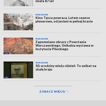
miała 87 lat
WARSZAWA
Kino Tęcza powraca. Latem seanse
plenerowe, od jesieni w pełnej krasie
WARSZAWA
Zapomniane obrazy z Powstania
Warszawskiego. Unikalna wystawa w
Instytucie Pileckiego
WARSZAWA
50. urodziny wieży ciśnień. To unikat na
skalę kraju
ZOBACZ WIĘCEJ