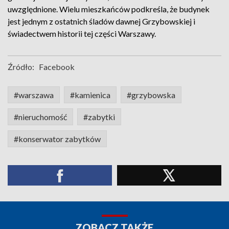
uwzględnione. Wielu mieszkańców podkreśla, że budynek
jest jednym z ostatnich śladów dawnej Grzybowskiej i
świadectwem historii tej części Warszawy.
Źródło:
Facebook
#warszawa
#kamienica
#grzybowska
#nieruchomość
#zabytki
#konserwator zabytków
ZOBACZ TAKŻE