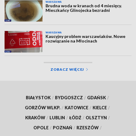
WARSZAWA
Brudna woda w kranach od 4 miesięcy.
Mieszkańcy Glinojecka bezradni
WARSZAWA
Kaucyjny problem warszawiaków. Nowe
rozwiązanie na Młocinach
ZOBACZ WIĘCEJ
BIAŁYSTOK
/
BYDGOSZCZ
/
GDAŃSK
/
GORZÓW WLKP.
/
KATOWICE
/
KIELCE
/
KRAKÓW
/
LUBLIN
/
ŁÓDŹ
/
OLSZTYN
/
OPOLE
/
POZNAŃ
/
RZESZÓW
/