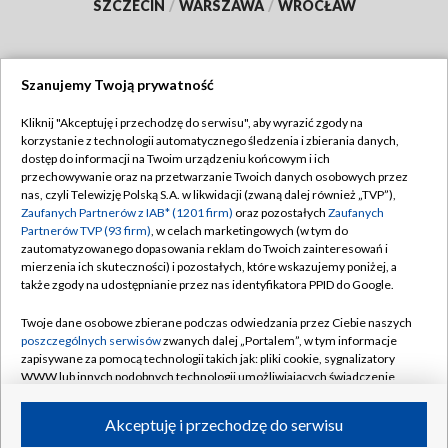
SZCZECIN
/
WARSZAWA
/
WROCŁAW
Szanujemy Twoją prywatność
Dołącz do nas:
Kliknij "Akceptuję i przechodzę do serwisu", aby wyrazić zgody na
korzystanie z technologii automatycznego śledzenia i zbierania danych,
TVP
dostęp do informacji na Twoim urządzeniu końcowym i ich
Abonament TVP
przechowywanie oraz na przetwarzanie Twoich danych osobowych przez
Regulamin TVP
nas, czyli Telewizję Polską S.A. w likwidacji (zwaną dalej również „TVP”),
Emisja w TVP
Polityka prywatności
Zaufanych Partnerów z IAB* (1201 firm)
oraz pozostałych
Zaufanych
Partnerów TVP (93 firm)
, w celach marketingowych (w tym do
Centrum informacji TVP
Moje zgody
zautomatyzowanego dopasowania reklam do Twoich zainteresowań i
mierzenia ich skuteczności) i pozostałych, które wskazujemy poniżej, a
Naziemna Telewizja Cyfrowa
Pomoc
także zgody na udostępnianie przez nas identyfikatora PPID do Google.
Sklep TVP
Biuro reklamy
Twoje dane osobowe zbierane podczas odwiedzania przez Ciebie naszych
Rada Programowa
Kontakt
poszczególnych serwisów
zwanych dalej „Portalem”, w tym informacje
zapisywane za pomocą technologii takich jak: pliki cookie, sygnalizatory
System NOS
WWW lub innych podobnych technologii umożliwiających świadczenie
dopasowanych i bezpiecznych usług, personalizację treści oraz reklam,
Informacje o nadawcy
Kanały
udostępnianie funkcji mediów społecznościowych oraz analizowanie
Akceptuję i przechodzę do serwisu
ruchu w Internecie.
Program dla prasy